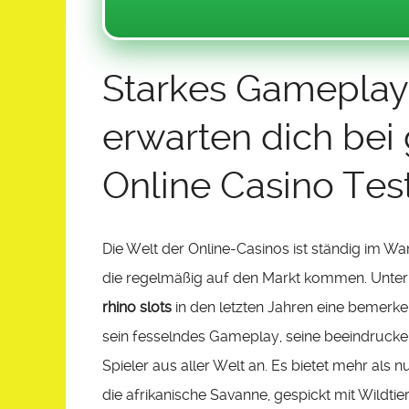
Starkes Gameplay
erwarten dich bei 
Online Casino Tes
Die Welt der Online-Casinos ist ständig im W
die regelmäßig auf den Markt kommen. Unter 
rhino slots
in den letzten Jahren eine bemerken
sein fesselndes Gameplay, seine beeindrucken
Spieler aus aller Welt an. Es bietet mehr als n
die afrikanische Savanne, gespickt mit Wildt