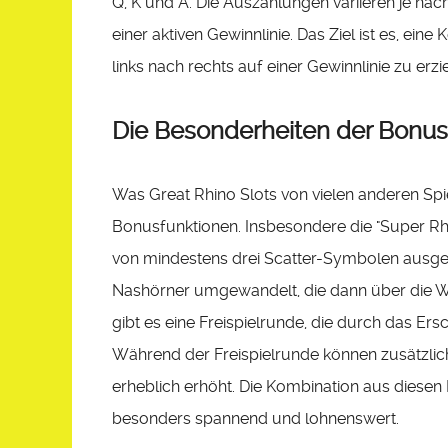
Q, K und A. Die Auszahlungen variieren je 
einer aktiven Gewinnlinie. Das Ziel ist es, e
links nach rechts auf einer Gewinnlinie zu erzie
Die Besonderheiten der Bonus
Was Great Rhino Slots von vielen anderen Spi
Bonusfunktionen. Insbesondere die "Super Rhi
von mindestens drei Scatter-Symbolen ausgelö
Nashörner umgewandelt, die dann über die
gibt es eine Freispielrunde, die durch das Er
Während der Freispielrunde können zusätzli
erheblich erhöht. Die Kombination aus diesen
besonders spannend und lohnenswert.