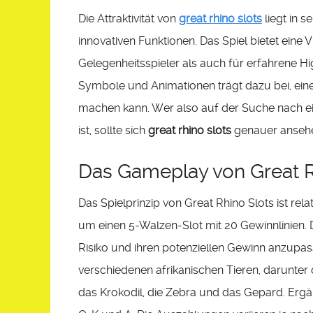
Die Attraktivität von
great rhino slots
liegt in 
innovativen Funktionen. Das Spiel bietet eine 
Gelegenheitsspieler als auch für erfahrene Hi
Symbole und Animationen trägt dazu bei, eine 
machen kann. Wer also auf der Suche nach ei
ist, sollte sich
great rhino slots
genauer anseh
Das Gameplay von Great Rh
Das Spielprinzip von Great Rhino Slots ist rela
um einen 5-Walzen-Slot mit 20 Gewinnlinien. Di
Risiko und ihren potenziellen Gewinn anzupa
verschiedenen afrikanischen Tieren, darunter 
das Krokodil, die Zebra und das Gepard. Ergä