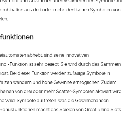
nach Symbol und Anzahl der übereinstimmenden Symbole auf
ine Kombination aus drei oder mehr identischen Symbolen von
len.
funktionen
elautomaten abhebt, sind seine innovativen
no"-Funktion ist sehr beliebt. Sie wird durch das Sammeln
st. Bei dieser Funktion werden zufällige Symbole in
 Walzen wandern und hohe Gewinne ermöglichen. Zudem
scheinen von drei oder mehr Scatter-Symbolen aktiviert wird.
che Wild-Symbole auftreten, was die Gewinnchancen
 Bonusfunktionen macht das Spielen von Great Rhino Slots