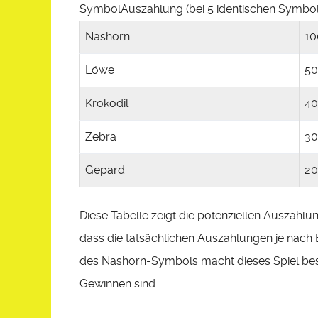
SymbolAuszahlung (bei 5 identischen Symbol
Nashorn
10
Löwe
50
Krokodil
40
Zebra
30
Gepard
20
Diese Tabelle zeigt die potenziellen Auszahlu
dass die tatsächlichen Auszahlungen je nach
des Nashorn-Symbols macht dieses Spiel beson
Gewinnen sind.