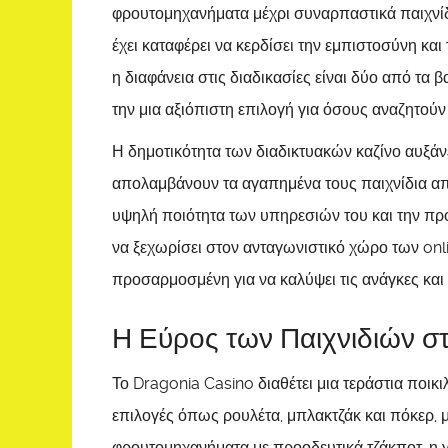
φρουτομηχανήματα μέχρι συναρπαστικά παιχνίδ
έχει καταφέρει να κερδίσει την εμπιστοσύνη κ
η διαφάνεια στις διαδικασίες είναι δύο από τα
την μια αξιόπιστη επιλογή για όσους αναζητούν 
Η δημοτικότητα των διαδικτυακών καζίνο αυξάν
απολαμβάνουν τα αγαπημένα τους παιχνίδια από
υψηλή ποιότητα των υπηρεσιών του και την πρ
να ξεχωρίσει στον ανταγωνιστικό χώρο των onli
προσαρμοσμένη για να καλύψει τις ανάγκες και τι
Η Εύρος των Παιχνιδιών σ
Το Dragonia Casino διαθέτει μια τεράστια ποικ
επιλογές όπως ρουλέτα, μπλακτζάκ και πόκερ, 
φρουτομηχανήματα με προοδευτικά τζάκποτ, η γ