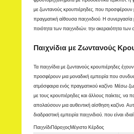
με ζωντανούς κρουπιέρηδες, που προσφέρουν μια
πραγματική αίθουσα παιχνιδιού. Η συνεργασία
ποιότητα των παιχνιδιών, την ακεραιότητα των
Παιχνίδια με Ζωντανούς Κρου
Τα παιχνίδια με ζωντανούς κρουπιέρηδες έχουν 
προσφέρουν μια μοναδική εμπειρία που συνδυάζ
ατμόσφαιρα ενός πραγματικού καζίνο. Μέσω ζω
με τους κρουπιέρηδες και άλλους παίκτες, να 
απολαύσουν μια αυθεντική αίσθηση καζίνο. Αυτ
διαδραστική εμπειρία παιχνιδιού, που είναι ιδια
ΠαιχνίδιΠάροχοςΜέγιστο Κέρδος