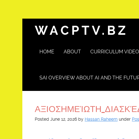
WACPTV.BZ
HOME
ABOUT
CURRICULUM VIDE
OPENING STATEMENT
12 CHANNEL VIDEOS
CONTA
/ CHALLENGE TO
CODEX
SAI OVERVIEW ABOUT AI AND THE FUTU
ACTION
AC 101-
AGRICULINARY
CF 303-CRAFTS &
ΑΞΙΟΣΗΜΕΊΩΤΗ_ΔΙΑΣΚΈ
FURNISHINGS
Posted
June 12, 2026
by
Hassan Raheem
under
Pos
CL 202-
COMMUNICATIONS &
LOGISTICS