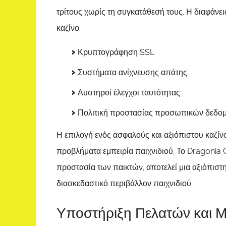
τρίτους χωρίς τη συγκατάθεσή τους. Η διαφάνεια
καζίνο.
Κρυπτογράφηση SSL
Συστήματα ανίχνευσης απάτης
Αυστηροί έλεγχοι ταυτότητας
Πολιτική προστασίας προσωπικών δεδο
Η επιλογή ενός ασφαλούς και αξιόπιστου καζίνο
προβλήματα εμπειρία παιχνιδιού. Το Dragonia 
προστασία των παικτών, αποτελεί μια αξιόπιστ
διασκεδαστικό περιβάλλον παιχνιδιού.
Υποστήριξη Πελατών και 