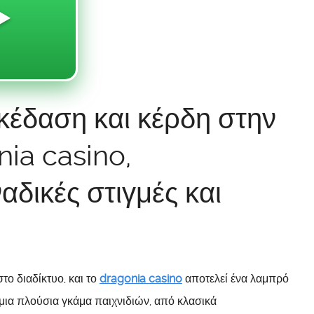
️
κέδαση και κέρδη στην
nia casino,
δικές στιγμές και
το διαδίκτυο, και το
dragonia casino
αποτελεί ένα λαμπρό
μια πλούσια γκάμα παιχνιδιών, από κλασικά