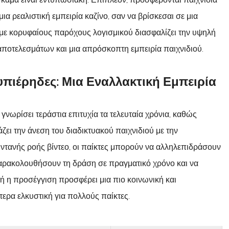
 ρεαλιστική εμπειρία καζίνο, σαν να βρίσκεσαι σε μια
 με κορυφαίους παρόχους λογισμικού διασφαλίζει την υψηλή
 αποτελεσμάτων και μια απρόσκοπτη εμπειρία παιχνιδιού.
πιέρηδες: Μια Εναλλακτική Εμπειρία
γνωρίσει τεράστια επιτυχία τα τελευταία χρόνια, καθώς
ει την άνεση του διαδικτυακού παιχνιδιού με την
ντανής ροής βίντεο, οι παίκτες μπορούν να αλληλεπιδράσουν
παρακολουθήσουν τη δράση σε πραγματικό χρόνο και να
ή η προσέγγιση προσφέρει μια πιο κοινωνική και
ίτερα ελκυστική για πολλούς παίκτες.