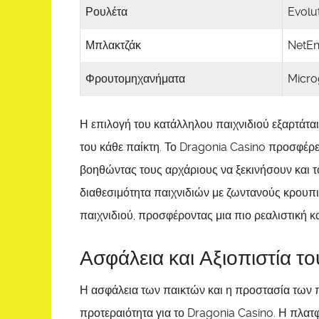
Ρουλέτα
Evolu
Μπλακτζάκ
NetEn
Φρουτομηχανήματα
Micr
Η επιλογή του κατάλληλου παιχνιδιού εξαρτάται
του κάθε παίκτη. Το Dragonia Casino προσφέρει
βοηθώντας τους αρχάριους να ξεκινήσουν και το
διαθεσιμότητα παιχνιδιών με ζωντανούς κρουπι
παιχνιδιού, προσφέροντας μια πιο ρεαλιστική κ
Ασφάλεια και Αξιοπιστία τ
Η ασφάλεια των παικτών και η προστασία των
προτεραιότητα για το Dragonia Casino. Η πλατ