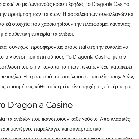
ια καζίνο με ζωντανούς κρουπιέρηδες, το Dragonia Casino
αι την προτίμηση των παικτών. Η ασφάλεια των συναλλαγών και
 βασικά στοιχεία που χαρακτηρίζουν την πλατφόρμα, κάνοντάς
μια αυθεντική εμπειρία παιχνιδιού.
εται συνεχώς, προσφέροντας στους παίκτες την ευκολία να
 την άνεση του σπιτιού τους. Το Dragonia Casino, με την
οσήλωσή του στην ικανοποίηση των πελατών, έχει καταφέρει
ne καζίνο. Η προσφορά του εκτείνεται σε ποικιλία παιχνιδιών,
ς προτιμήσεις κάθε παίκτη, είτε είναι αρχάριος είτε έμπειρος.
το Dragonia Casino
ιλία παιχνιδιών που ικανοποιούν κάθε γούστο. Από κλασικές
μέχρι μοντέρνες παραλλαγές και συναρπαστικά
κάμα είναι εντυπωσιακή. Επιπλέον, προσφέρονται παιχνίδια