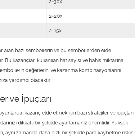
2-30x
2-20x
2-15x
r alan bazı sembollerin ve bu sembollerden elde
r. Bu kazançlar, kullanılan hat sayısı ve bahis miktarına
 sembollerin değerlerini ve kazanma kombinasyonlarını
nıza yardımcı olacaktır.
er ve İpuçları
yunlarda, kazanç elde etmek için bazı stratejiler ve ipuçları
tarınızı dikkatli bir şekilde ayarlamanız önemlidir. Yüksek
n, aynı zamanda daha hızlı bir şekilde para kaybetme riskini