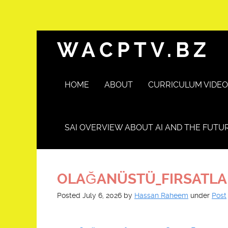
WACPTV.BZ
HOME
ABOUT
CURRICULUM VIDE
OPENING STATEMENT
12 CHANNEL VIDEOS
CONTA
/ CHALLENGE TO
CODEX
SAI OVERVIEW ABOUT AI AND THE FUTU
ACTION
AC 101-
AGRICULINARY
CF 303-CRAFTS &
OLAĞANÜSTÜ_FIRSATLA
FURNISHINGS
Posted
July 6, 2026
by
Hassan Raheem
under
Post
CL 202-
COMMUNICATIONS &
LOGISTICS