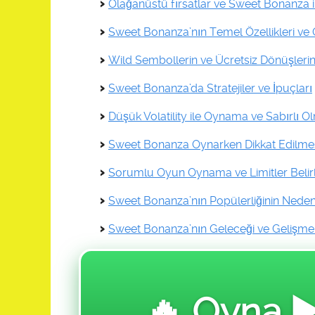
Olağanüstü fırsatlar ve Sweet Bonanza il
DE 404-DATA &
EDUCATION
Sweet Bonanza’nın Temel Özellikleri ve 
E 505-ENGINEERING
Wild Sembollerin ve Ücretsiz Dönüşleri
FA 606-FASHIONS &
ACCESSORIES
Sweet Bonanza’da Stratejiler ve İpuçları
HPS 707-HEALTH &
Düşük Volatility ile Oynama ve Sabırlı O
PUBLIC SAFETY
Sweet Bonanza Oynarken Dikkat Edilmes
PA 808-PERFORMING
ARTS
Sorumlu Oyun Oynama ve Limitler Beli
RE 909-REAL ESTATE
Sweet Bonanza’nın Popülerliğinin Neden
SF 110 SALES &
FINANCE
Sweet Bonanza’nın Geleceği ve Gelişmel
SR 111-SOCIAL
REFORM
VGA 112-VISUAL
🔥 Oyna ▶
GRAPHIC ARTS