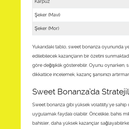
Karpuz
Şeker (Mavi)
Şeker (Mor)
Yukarıdaki tablo, sweet bonanza oyununda ye
edilebilecek kazançların bir özetini sunmaktadı
göre değişiklik gösterebilir. Oyunu oynarken,
dikkatlice incelemek, kazanç şansınızı artırma
Sweet Bonanza’da Stratejil
Sweet bonanza gibi yüksek volatility'ye sahip o
uygulamak faydalı olabilir. Öncelikle, bahis mik
bahisler, daha yüksek kazançlar sağlayabilirke