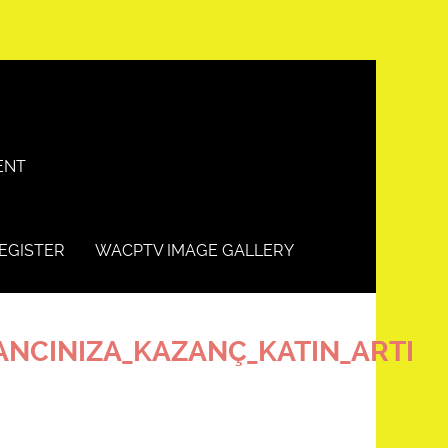
ENT
EGISTER
WACPTV IMAGE GALLERY
NCINIZA_KAZANÇ_KATIN_ARTI