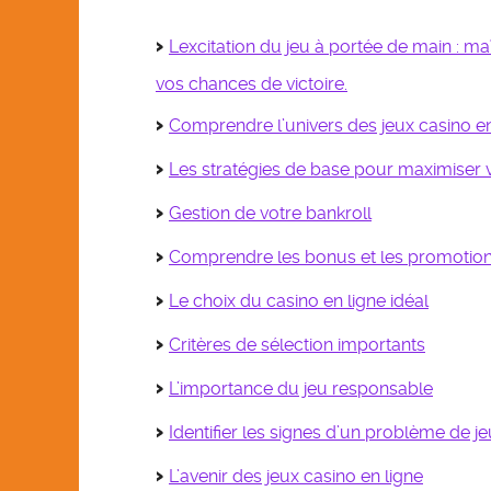
DE 404-DATA &
EDUCATION
Lexcitation du jeu à portée de main : maî
E 505-ENGINEERING
vos chances de victoire.
FA 606-FASHIONS &
Comprendre l’univers des jeux casino en
ACCESSORIES
Les stratégies de base pour maximiser 
HPS 707-HEALTH &
PUBLIC SAFETY
Gestion de votre bankroll
PA 808-PERFORMING
ARTS
Comprendre les bonus et les promotio
RE 909-REAL ESTATE
Le choix du casino en ligne idéal
SF 110 SALES &
Critères de sélection importants
FINANCE
L’importance du jeu responsable
SR 111-SOCIAL
REFORM
Identifier les signes d’un problème de je
VGA 112-VISUAL
GRAPHIC ARTS
L’avenir des jeux casino en ligne