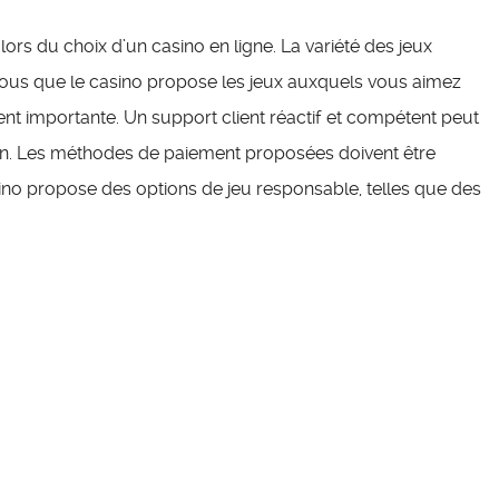
lors du choix d’un casino en ligne. La variété des jeux
vous que le casino propose les jeux auxquels vous aimez
ent importante. Un support client réactif et compétent peut
on. Les méthodes de paiement proposées doivent être
casino propose des options de jeu responsable, telles que des