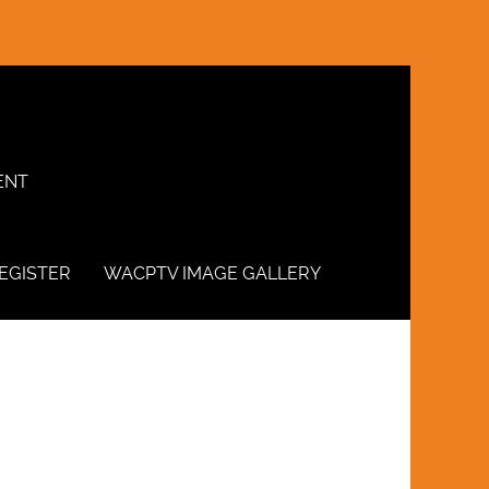
ENT
EGISTER
WACPTV IMAGE GALLERY