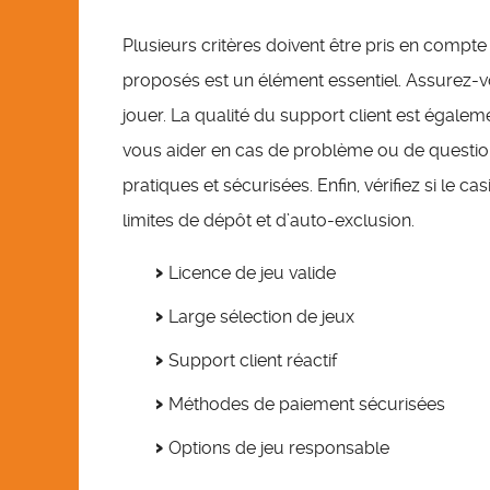
Plusieurs critères doivent être pris en compte 
proposés est un élément essentiel. Assurez-
jouer. La qualité du support client est égalem
vous aider en cas de problème ou de questi
pratiques et sécurisées. Enfin, vérifiez si le 
limites de dépôt et d’auto-exclusion.
Licence de jeu valide
Large sélection de jeux
Support client réactif
Méthodes de paiement sécurisées
Options de jeu responsable