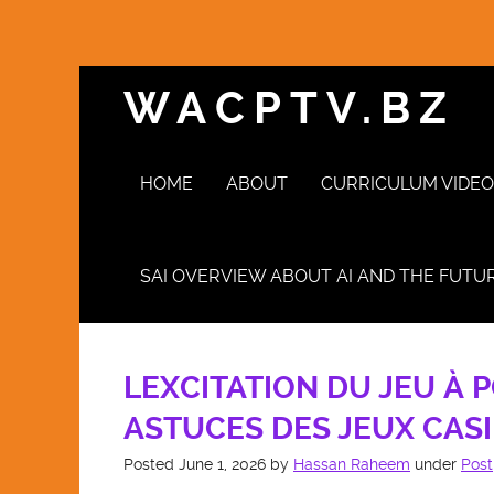
WACPTV.BZ
HOME
ABOUT
CURRICULUM VIDE
OPENING STATEMENT
12 CHANNEL VIDEOS
CONTA
/ CHALLENGE TO
CODEX
SAI OVERVIEW ABOUT AI AND THE FUTU
ACTION
AC 101-
AGRICULINARY
CF 303-CRAFTS &
LEXCITATION DU JEU À 
FURNISHINGS
ASTUCES DES JEUX CASI
CL 202-
COMMUNICATIONS &
Posted
June 1, 2026
by
Hassan Raheem
under
Post
LOGISTICS