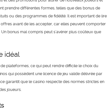
us et des promotions pour attirer de nouveaux joueurs et
vent prendre différentes formes, telles que des bonus de
uits ou des programmes de fidélité. Il est important de lire
 offres avant de les accepter, car elles peuvent comporter
ns. Un bonus mal compris peut s’avérer plus coûteux que
e idéal
de plateformes, ce qui peut rendre difficile le choix du
casinos qui possèdent une licence de jeu valide délivrée par
nce garantit que le casino respecte des normes strictes en
 des joueurs.
ts