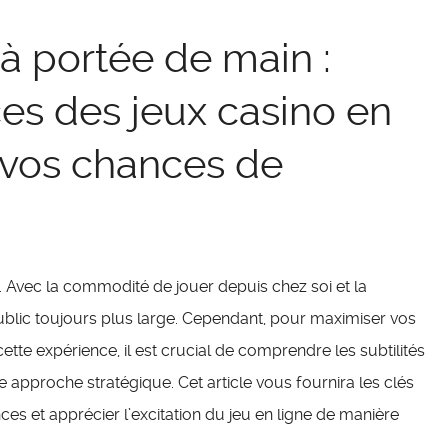
 à portée de main :
ces des jeux casino en
z vos chances de
. Avec la commodité de jouer depuis chez soi et la
public toujours plus large. Cependant, pour maximiser vos
tte expérience, il est crucial de comprendre les subtilités
 approche stratégique. Cet article vous fournira les clés
ces et apprécier l’excitation du jeu en ligne de manière