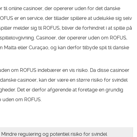
r til online casinoer, der opererer uden for det danske
FUS er en service, der tillader spillere at udelukke sig selv
iller melder sig til ROFUS, bliver de forhindret i at spille på
 spillelovgivning. Casinoer, der opererer uden om ROFUS,
om Malta eller Curaçao, og kan derfor tilbyde spil til danske
r uden om ROFUS indebærer en vis risiko. Da disse casinoer
nske casinoer, kan der være en større risiko for svindel
tigheder. Det er derfor afgørende at foretage en grundig
ino uden om ROFUS.
Mindre regulering og potentiel risiko for svindel