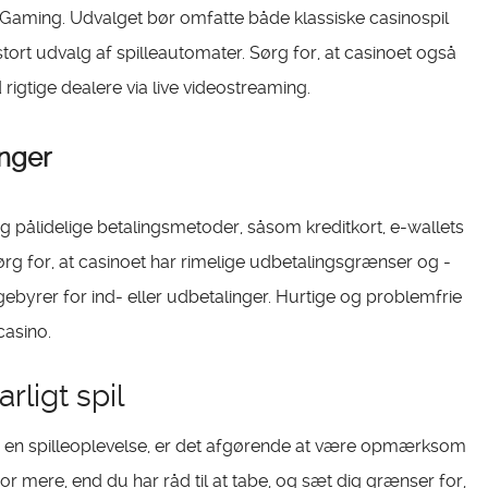
Gaming. Udvalget bør omfatte både klassiske casinospil
tort udvalg af spilleautomater. Sørg for, at casinoet også
d rigtige dealere via live videostreaming.
nger
og pålidelige betalingsmetoder, såsom kreditkort, e-wallets
 Sørg for, at casinoet har rimelige udbetalingsgrænser og -
gebyrer for ind- eller udbetalinger. Hurtige og problemfrie
casino.
ligt spil
en spilleoplevelse, er det afgørende at være opmærksom
for mere, end du har råd til at tabe, og sæt dig grænser for,