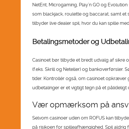
NetEnt, Microgaming, Play’n GO og Evolution 
som blackjack, roulette og baccarat, samt et s
tilbyder live dealer spil, hvor du kan spille me
Betalingsmetoder og Udbetali
Casinoet bør tilbyde et bredt udvalg af sikre 
(f.eks. Skrill og Neteller) og bankoverførsler.
tider. Kontrollér også, om casinoet opkræver 
udbetalinger er et vigtigt tegn på et pålideligt 
Vær opmærksom på ansvar
Selvom casinoer uden om ROFUS kan tilbyde 
på risikoen for spilleafhængighed. Spil aldrig 