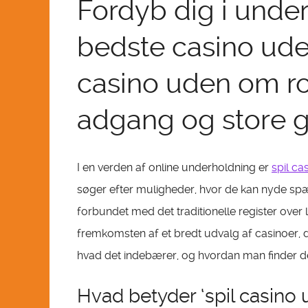
Fordyb dig i unde
bedste casino ude
casino uden om ro
adgang og store g
I en verden af online underholdning er
spil c
søger efter muligheder, hvor de kan nyde sp
forbundet med det traditionelle register over 
fremkomsten af et bredt udvalg af casinoer, de
hvad det indebærer, og hvordan man finder d
Hvad betyder ‘spil casino