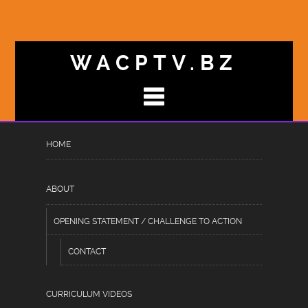
WACPTV.BZ
HOME
ŞEKERLI_DÜNYASI_SWEET_
Posted
July 6, 2026
by
Hassan Raheem
under
ABOUT
Post
OPENING STATEMENT / CHALLENGE TO ACTION
Şekerli dünyası sweet bonanza
CONTACT
kazanma stratejileri ve bonus
CURRICULUM VIDEOS
fırsatlarıyla dolu bir deneyim