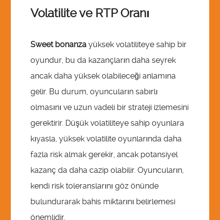
Volatilite ve RTP Oranı
Sweet bonanza
yüksek volatiliteye sahip bir
oyundur, bu da kazançların daha seyrek
ancak daha yüksek olabileceği anlamına
gelir. Bu durum, oyuncuların sabırlı
olmasını ve uzun vadeli bir strateji izlemesini
gerektirir. Düşük volatiliteye sahip oyunlara
kıyasla, yüksek volatilite oyunlarında daha
fazla risk almak gerekir, ancak potansiyel
kazanç da daha cazip olabilir. Oyuncuların,
kendi risk toleranslarını göz önünde
bulundurarak bahis miktarını belirlemesi
önemlidir.