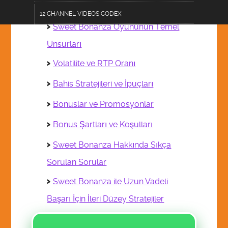
sunuyor
12 CHANNEL VIDEOS CODEX
Sweet Bonanza Oyununun Temel
TERMS OF USE DISCLOSURE
Unsurları
AC 101-AGRICULINARY
Volatilite ve RTP Oranı
CF 303-CRAFTS & FURNISHINGS
Bahis Stratejileri ve İpuçları
CL 202-COMMUNICATIONS & LOGISTICS
Bonuslar ve Promosyonlar
ZESTOPP12.0 DEVICE
Bonus Şartları ve Koşulları
DE 404-DATA & EDUCATION
Sweet Bonanza Hakkında Sıkça
E 505-ENGINEERING
Sorulan Sorular
FA 606-FASHIONS & ACCESSORIES
Sweet Bonanza ile Uzun Vadeli
HPS 707-HEALTH & PUBLIC SAFETY
Başarı İçin İleri Düzey Stratejiler
PA 808-PERFORMING ARTS