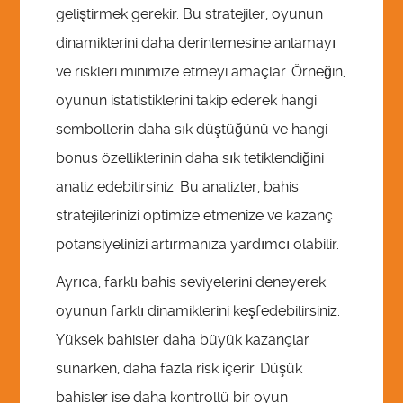
geliştirmek gerekir. Bu stratejiler, oyunun
dinamiklerini daha derinlemesine anlamayı
ve riskleri minimize etmeyi amaçlar. Örneğin,
oyunun istatistiklerini takip ederek hangi
sembollerin daha sık düştüğünü ve hangi
bonus özelliklerinin daha sık tetiklendiğini
analiz edebilirsiniz. Bu analizler, bahis
stratejilerinizi optimize etmenize ve kazanç
potansiyelinizi artırmanıza yardımcı olabilir.
Ayrıca, farklı bahis seviyelerini deneyerek
oyunun farklı dinamiklerini keşfedebilirsiniz.
Yüksek bahisler daha büyük kazançlar
sunarken, daha fazla risk içerir. Düşük
bahisler ise daha kontrollü bir oyun