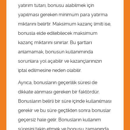
yatırım tutarı, bonusu alabilmek için
yapılması gereken minimum para yatırma
miktarını belirtir. Maksimum kazanç limiti ise,
bonusla elde edilebilecek maksimum
kazanç miktarını sınırlar. Bu şartları
anlamamak, bonusun kullanımında
sorunlara yol açabilir ve kazançlarınızın
iptal edilmesine neden olabilir.
Ayrıca, bonusların geçerlilik süresi de
dikkate alınması gereken bir faktördür.
Bonusların belirli bir süre içinde kullanılması
gerekir ve bu süre geçtikten sonra bonuslar
geçersiz hale gelir. Bonusların kullanım
süresini takip etmek ve bonusu zamanında