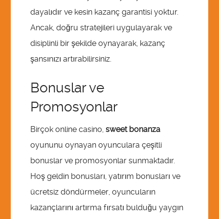
dayalıdır ve kesin kazanç garantisi yoktur.
Ancak, doğru stratejileri uygulayarak ve
disiplinli bir şekilde oynayarak, kazanç
şansınızı artırabilirsiniz.
Bonuslar ve
Promosyonlar
Birçok online casino,
sweet bonanza
oyununu oynayan oyunculara çeşitli
bonuslar ve promosyonlar sunmaktadır.
Hoş geldin bonusları, yatırım bonusları ve
ücretsiz döndürmeler, oyuncuların
kazançlarını artırma fırsatı bulduğu yaygın