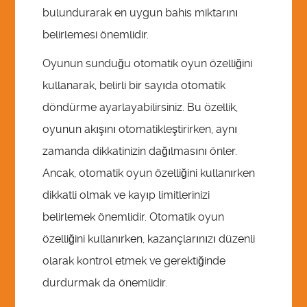
bulundurarak en uygun bahis miktarını
belirlemesi önemlidir.
Oyunun sunduğu otomatik oyun özelliğini
kullanarak, belirli bir sayıda otomatik
döndürme ayarlayabilirsiniz. Bu özellik,
oyunun akışını otomatikleştirirken, aynı
zamanda dikkatinizin dağılmasını önler.
Ancak, otomatik oyun özelliğini kullanırken
dikkatli olmak ve kayıp limitlerinizi
belirlemek önemlidir. Otomatik oyun
özelliğini kullanırken, kazançlarınızı düzenli
olarak kontrol etmek ve gerektiğinde
durdurmak da önemlidir.