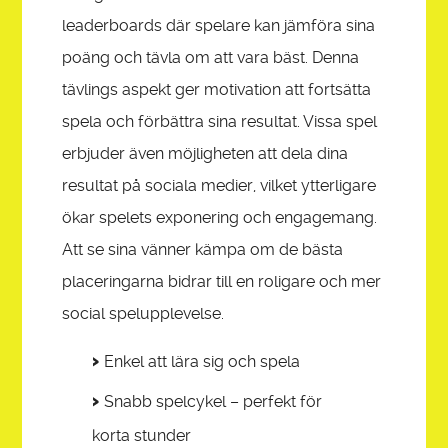
leaderboards där spelare kan jämföra sina
poäng och tävla om att vara bäst. Denna
tävlings aspekt ger motivation att fortsätta
spela och förbättra sina resultat. Vissa spel
erbjuder även möjligheten att dela dina
resultat på sociala medier, vilket ytterligare
ökar spelets exponering och engagemang.
Att se sina vänner kämpa om de bästa
placeringarna bidrar till en roligare och mer
social spelupplevelse.
Enkel att lära sig och spela
Snabb spelcykel – perfekt för
korta stunder