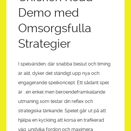
Demo med
Omsorgsfulla
Strategier
I spelvärlden, där snabba beslut och timing
är allt, dyker det ständigt upp nya och
engagerande spelkoncept. Ett sådant spel
är , en enkel men beroendeframkallande
utmaning som testar din reflex och
strategiska tänkande. Spelet går ut på att
hjälpa en kyckling att korsa en trafikerad
väg, undvika fordon och maximera