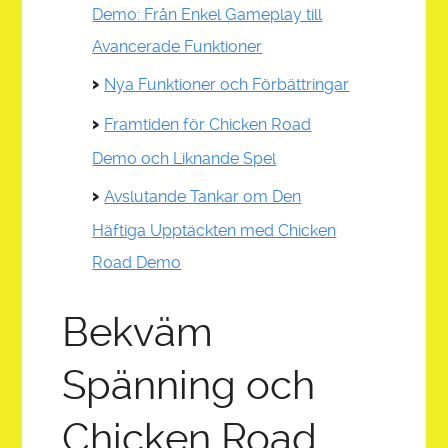
Demo: Från Enkel Gameplay till
Avancerade Funktioner
Nya Funktioner och Förbättringar
Framtiden för Chicken Road
Demo och Liknande Spel
Avslutande Tankar om Den
Häftiga Upptäckten med Chicken
Road Demo
Bekväm
Spänning och
Chicken Road