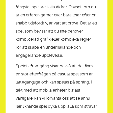
fängslat spelare i alla åldrar. Oavsett om du
är en erfaren gamer eller bara letar efter en
snabb tidsfördriv, är värt att prova. Det är ett
spel som bevisar att du inte behöver
komplicerad grafik eller komplexa regler
för att skapa en underhållande och
engagerande upplevelse.
Spelets framgång visar också att det finns
en stor efterfrågan på casual spel som är
lättillgängliga och kan spelas på språng. I
takt med att mobila enheter blir allt
vanligare, kan vi förvänta oss att se ännu
fler liknande spel dyka upp, alla som strävar