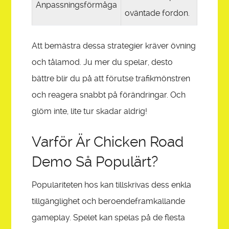
Anpassningsförmåga
oväntade fordon.
Att bemästra dessa strategier kräver övning
och tålamod. Ju mer du spelar, desto
bättre blir du på att förutse trafikmönstren
och reagera snabbt på förändringar. Och
glöm inte, lite tur skadar aldrig!
Varför Är Chicken Road
Demo Så Populärt?
Populariteten hos kan tillskrivas dess enkla
tillgänglighet och beroendeframkallande
gameplay. Spelet kan spelas på de flesta