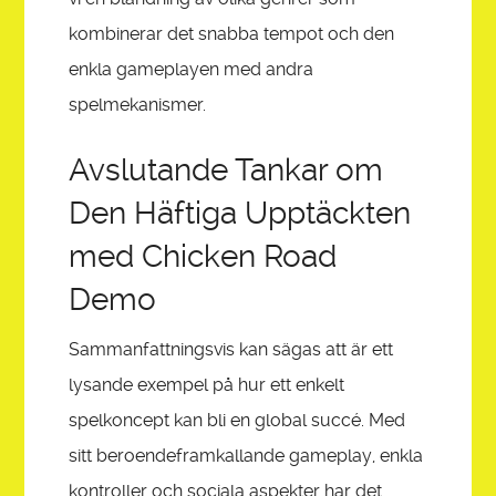
kombinerar det snabba tempot och den
enkla gameplayen med andra
spelmekanismer.
Avslutande Tankar om
Den Häftiga Upptäckten
med Chicken Road
Demo
Sammanfattningsvis kan sägas att är ett
lysande exempel på hur ett enkelt
spelkoncept kan bli en global succé. Med
sitt beroendeframkallande gameplay, enkla
kontroller och sociala aspekter har det