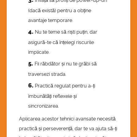
Învață să profiți de power-up-uri
(dacă există) pentru a obține
avantaje temporare.
Nu te teme să riști puțin, dar
asigură-te că înțelegi riscurile
implicate.
Fii răbdător și nu te grăbi să
traversezi strada.
Practică regulat pentru a-ți
îmbunătăți reflexele și
sincronizarea.
Aplicarea acestor tehnici avansate necesită
practică și perseverență, dar te va ajuta să-ți