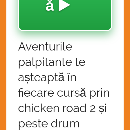
ă ▶️
MILLION MAGNETUDE MOVEMENT
Z-12.0 FINANCIALS SOFTWARE & HARDWARE
2026 SUMMER YOUTH CREATIVE CAMP
LET THE GAINS BEGIN!
Aventurile
CREATIVE CAPTION CONTEST CHALLENGE!
palpitante te
COLLECTIVE ECO PROMISED LAND FOUND:
12 AMBASSADOR QUEEN ADMINS
așteaptă în
fiecare cursă prin
SAI OVERVIEW ABOUT AI AND THE FUTURE OF
EDUCATION:
chicken road 2 și
HOME
peste drum