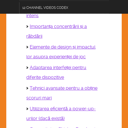
Strategii pentru a depăși traficul
12 CHANNEL VIDEOS CODEX
intens
TERMS OF USE DISCLOSURE
Importanța concentrării și a
AC 101-AGRICULINARY
răbdării
CF 303-CRAFTS & FURNISHINGS
Elemente de design și impactul
CL 202-COMMUNICATIONS & LOGISTICS
lor asupra experienței de joc
ZESTOPP12.0 DEVICE
Adaptarea interfeței pentru
diferite dispozitive
DE 404-DATA & EDUCATION
Tehnici avansate pentru a obține
E 505-ENGINEERING
scoruri mari
FA 606-FASHIONS & ACCESSORIES
Utilizarea eficientă a power-up-
HPS 707-HEALTH & PUBLIC SAFETY
urilor (dacă există)
PA 808-PERFORMING ARTS