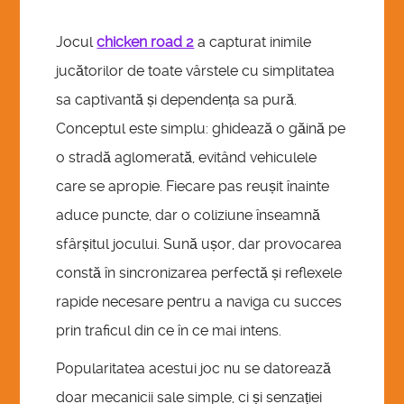
SHARATUNE
Jocul
chicken road 2
a capturat inimile
jucătorilor de toate vârstele cu simplitatea
ASK
sa captivantă și dependența sa pură.
Conceptul este simplu: ghidează o găină pe
REGISTER
o stradă aglomerată, evitând vehiculele
care se apropie. Fiecare pas reușit înainte
WACPTV IMAGE GALLERY
aduce puncte, dar o coliziune înseamnă
sfârșitul jocului. Sună ușor, dar provocarea
constă în sincronizarea perfectă și reflexele
rapide necesare pentru a naviga cu succes
prin traficul din ce în ce mai intens.
Popularitatea acestui joc nu se datorează
doar mecanicii sale simple, ci și senzației