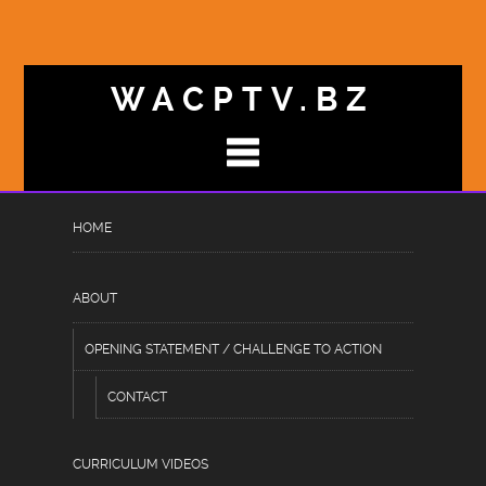
WACPTV.BZ
HOME
AVENTURILE_PALPITANTE_T
Posted
June 30, 2026
by
Hassan Raheem
under
ABOUT
Post
OPENING STATEMENT / CHALLENGE TO ACTION
Aventurile palpitante te așteaptă
CONTACT
în fiecare cursă prin chicken road 2
CURRICULUM VIDEOS
și peste drum