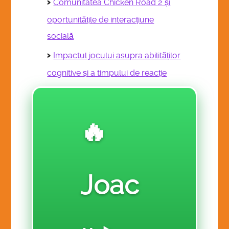
Comunitatea Chicken Road 2 și
RE 909-REAL ESTATE
oportunitățile de interacțiune
SF 110 SALES & FINANCE
socială
SR 111-SOCIAL REFORM
Impactul jocului asupra abilităților
VGA 112-VISUAL GRAPHIC ARTS
cognitive și a timpului de reacție
DONATE
🔥
VOTE
LINKED TABLE OF CONTENTS
Joac
CHALLENGE ASSIGNMENTS
$ 12. PRE-LAUNCH TEST MARKET ACTION CLASS