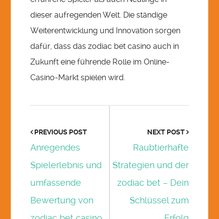
dieser aufregenden Welt. Die ständige
Weiterentwicklung und Innovation sorgen
dafür, dass das zodiac bet casino auch in
Zukunft eine führende Rolle im Online-
Casino-Markt spielen wird.
PREVIOUS POST
NEXT POST
Anregendes
Raubtierhafte
Spielerlebnis und
Strategien und der
umfassende
zodiac bet – Dein
Bewertung von
Schlüssel zum
zodiac bet casino
Erfolg