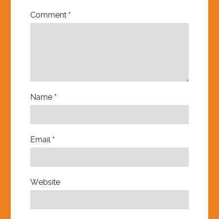
Comment
*
Name
*
Email
*
Website