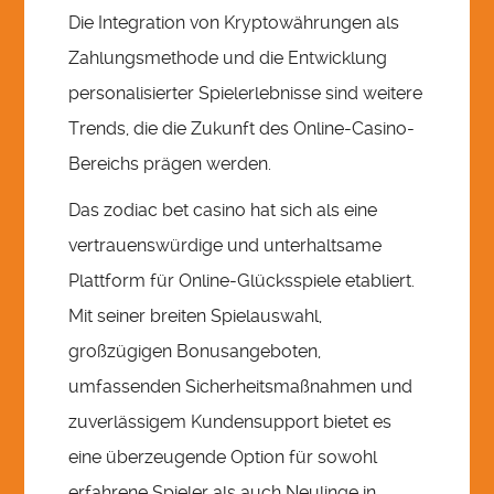
Die Integration von Kryptowährungen als
Zahlungsmethode und die Entwicklung
personalisierter Spielerlebnisse sind weitere
Trends, die die Zukunft des Online-Casino-
Bereichs prägen werden.
Das zodiac bet casino hat sich als eine
vertrauenswürdige und unterhaltsame
Plattform für Online-Glücksspiele etabliert.
Mit seiner breiten Spielauswahl,
großzügigen Bonusangeboten,
umfassenden Sicherheitsmaßnahmen und
zuverlässigem Kundensupport bietet es
eine überzeugende Option für sowohl
erfahrene Spieler als auch Neulinge in