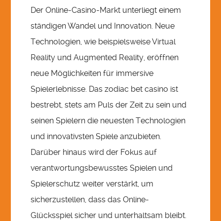
Der Online-Casino-Markt unterliegt einem
ständigen Wandel und Innovation. Neue
Technologien, wie beispielsweise Virtual
Reality und Augmented Reality, eröffnen
neue Möglichkeiten für immersive
Spielerlebnisse. Das zodiac bet casino ist
bestrebt, stets am Puls der Zeit zu sein und
seinen Spielern die neuesten Technologien
und innovativsten Spiele anzubieten.
Darüber hinaus wird der Fokus auf
verantwortungsbewusstes Spielen und
Spielerschutz weiter verstärkt, um
sicherzustellen, dass das Online-
Glücksspiel sicher und unterhaltsam bleibt.