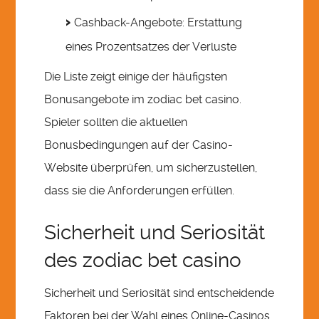
Cashback-Angebote: Erstattung
eines Prozentsatzes der Verluste
Die Liste zeigt einige der häufigsten
Bonusangebote im zodiac bet casino.
Spieler sollten die aktuellen
Bonusbedingungen auf der Casino-
Website überprüfen, um sicherzustellen,
dass sie die Anforderungen erfüllen.
Sicherheit und Seriosität
des zodiac bet casino
Sicherheit und Seriosität sind entscheidende
Faktoren bei der Wahl eines Online-Casinos.