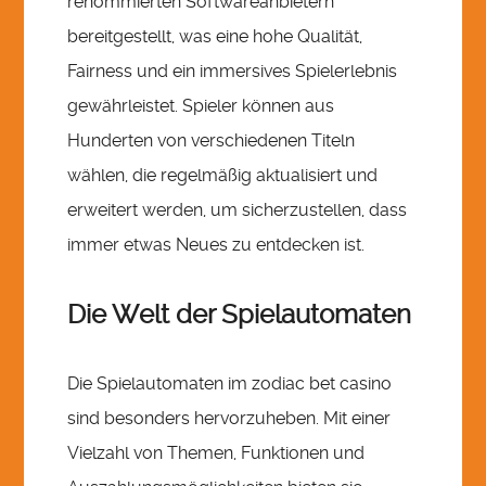
renommierten Softwareanbietern
bereitgestellt, was eine hohe Qualität,
Fairness und ein immersives Spielerlebnis
gewährleistet. Spieler können aus
Hunderten von verschiedenen Titeln
wählen, die regelmäßig aktualisiert und
erweitert werden, um sicherzustellen, dass
immer etwas Neues zu entdecken ist.
Die Welt der Spielautomaten
Die Spielautomaten im zodiac bet casino
sind besonders hervorzuheben. Mit einer
Vielzahl von Themen, Funktionen und