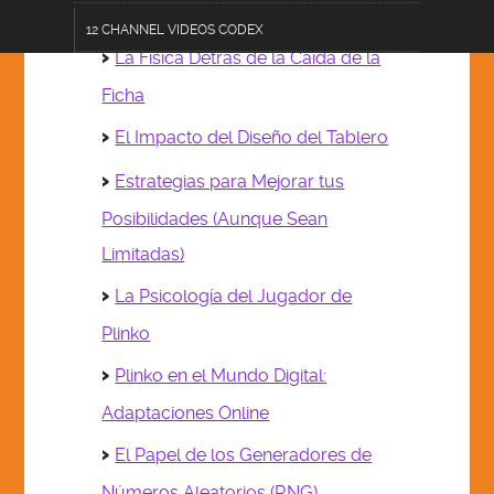
recompensa final
12 CHANNEL VIDEOS CODEX
La Física Detrás de la Caída de la
TERMS OF USE DISCLOSURE
Ficha
AC 101-AGRICULINARY
El Impacto del Diseño del Tablero
CF 303-CRAFTS & FURNISHINGS
Estrategias para Mejorar tus
CL 202-COMMUNICATIONS & LOGISTICS
Posibilidades (Aunque Sean
Limitadas)
ZESTOPP12.0 DEVICE
La Psicología del Jugador de
DE 404-DATA & EDUCATION
Plinko
E 505-ENGINEERING
Plinko en el Mundo Digital:
FA 606-FASHIONS & ACCESSORIES
Adaptaciones Online
HPS 707-HEALTH & PUBLIC SAFETY
El Papel de los Generadores de
PA 808-PERFORMING ARTS
Números Aleatorios (RNG)