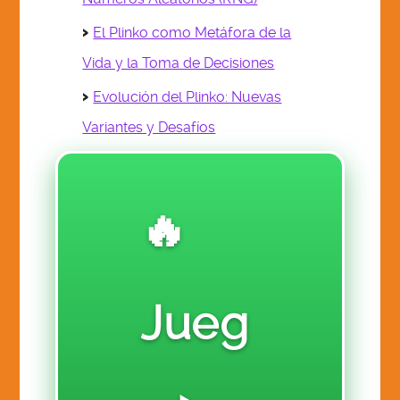
RE 909-REAL ESTATE
El Plinko como Metáfora de la
SF 110 SALES & FINANCE
Vida y la Toma de Decisiones
SR 111-SOCIAL REFORM
Evolución del Plinko: Nuevas
VGA 112-VISUAL GRAPHIC ARTS
Variantes y Desafíos
DONATE
🔥
VOTE
LINKED TABLE OF CONTENTS
Jueg
CHALLENGE ASSIGNMENTS
$ 12. PRE-LAUNCH TEST MARKET ACTION CLASS