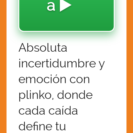
a ▶️
MILLION MAGNETUDE MOVEMENT
Z-12.0 FINANCIALS SOFTWARE & HARDWARE
2026 SUMMER YOUTH CREATIVE CAMP
LET THE GAINS BEGIN!
Absoluta
CREATIVE CAPTION CONTEST CHALLENGE!
incertidumbre y
COLLECTIVE ECO PROMISED LAND FOUND:
12 AMBASSADOR QUEEN ADMINS
emoción con
plinko, donde
SAI OVERVIEW ABOUT AI AND THE FUTURE OF
EDUCATION:
cada caída
HOME
define tu