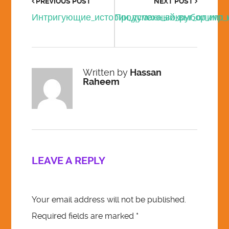
PREVIOUS POST
NEXT POST
Интригующие_истории_успеха_вокруг_олимп_
Продуманный_выбор_игр_
Written by
Hassan
Raheem
LEAVE A REPLY
Your email address will not be published.
Required fields are marked
*