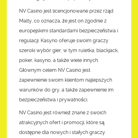
NV Casino jest licencjonowane przez rząd
Malty, co oznacza, że jest on zgodnie z
europejskimi standardami bezpieczeństwa i
regulacji. Kasyno oferuje swoim graczy
szeroki wybór gier, w tym ruletka, blackjack,
poker, kasyno, a także wiele innych.
Głównym celem NV Casino jest
zapewnienie swoim klientom najlepszych
warunków do gry, a także zapewnienie im
bezpieczeństwa i prywatności.
NV Casino jest również znane z swoich
atrakcyjnych ofert i promocji, które są
dostępne dla nowych i stałych graczy.