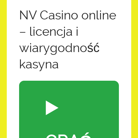
NV Casino online
– licencja i
wiarygodność
kasyna
▶️