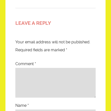
LEAVE A REPLY
Your email address will not be published.
Required fields are marked
*
Comment
*
Name
*