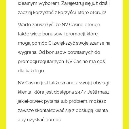
idealnym wyborem. Zarejestruj się już dziś i
zacznij korzystać z korzyści, które oferuje!
Warto zauważyć, że NV Casino oferuje
także wiele bonusów i promocji, które
mogą pomóc Ci zwiększyć swoje szanse na
wygraną. Od bonusów powitalnych do
promocji regularnych, NV Casino ma coś
dla każdego.
NV Casino jest także znane z swojej obsługi
klienta, która jest dostępna 24/7. Jeśli masz
jakiekolwiek pytania lub problem, możesz
zawsze skontaktować się z obsługą klienta,
aby uzyskać pomoc.