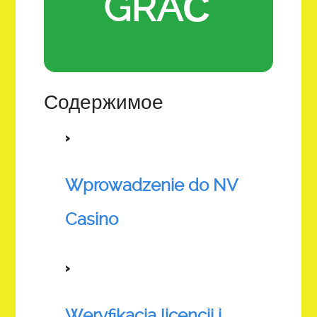
GRAĆ
Содержимое
Wprowadzenie do NV
Casino
Weryfikacja licencji i