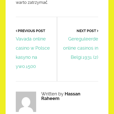
warto zatrzymać.
PREVIOUS POST
NEXT POST
Vavada online
Gereguleerde
casino w Polsce
online casinos in
kasyno na
Belgi.1931 (2)
ywo.1500
Written by
Hassan
Raheem