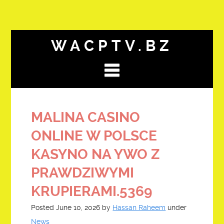
WACPTV.BZ
MALINA CASINO
ONLINE W POLSCE
KASYNO NA YWO Z
PRAWDZIWYMI
KRUPIERAMI.5369
Posted
June 10, 2026
by
Hassan Raheem
under
News