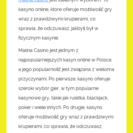
kasyno online, które oferuje możliwość gry
wraz z prawdziwymi krupierami, co
sprawia, że odczuwasz, jakbyś był w
fizycznym kasynie.
Malina Casino jest jednym z
najpopularniejszych kasyn online w Polsce,
a jego popularność jest związana z wieloma
przyczynami. Po pierwsze, kasyno oferuje
szeroki wybór gier, w tym popularne
kasynowe gry, takie jak ruletka, blackjack,
poker i wiele innych. Po drugie, kasyno
oferuje możliwość gry wraz z prawdziwymi
krupierami, co sprawia, że odczuwasz,