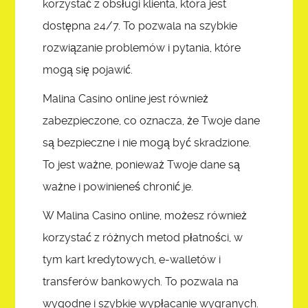
korzystać z obsługi klienta, która jest
dostępna 24/7. To pozwala na szybkie
rozwiązanie problemów i pytania, które
mogą się pojawić.
Malina Casino online jest również
zabezpieczone, co oznacza, że Twoje dane
są bezpieczne i nie mogą być skradzione.
To jest ważne, ponieważ Twoje dane są
ważne i powinieneś chronić je.
W Malina Casino online, możesz również
korzystać z różnych metod płatności, w
tym kart kredytowych, e-walletów i
transferów bankowych. To pozwala na
wygodne i szybkie wypłacanie wygranych.