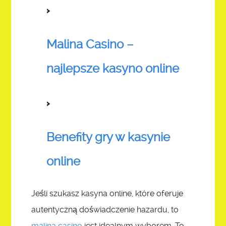
Malina Casino –
najlepsze kasyno online
Benefity gry w kasynie
online
Jeśli szukasz kasyna online, które oferuje
autentyczną doświadczenie hazardu, to
malina casino
jest idealnym wyborem. To