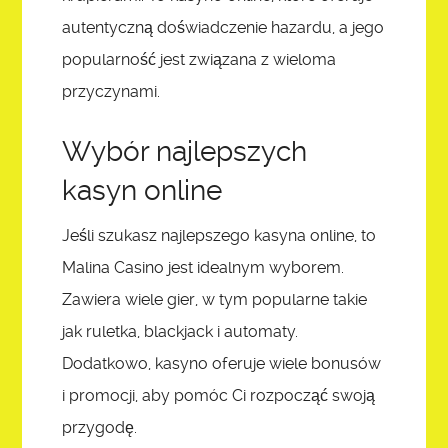
autentyczną doświadczenie hazardu, a jego
popularność jest związana z wieloma
przyczynami.
Wybór najlepszych
kasyn online
Jeśli szukasz najlepszego kasyna online, to
Malina Casino jest idealnym wyborem.
Zawiera wiele gier, w tym popularne takie
jak ruletka, blackjack i automaty.
Dodatkowo, kasyno oferuje wiele bonusów
i promocji, aby pomóc Ci rozpocząć swoją
przygodę.