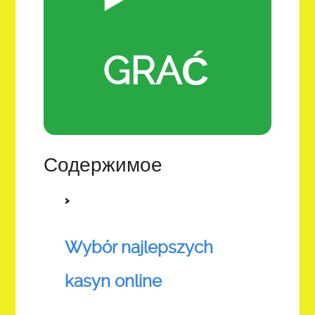
GRAĆ
Содержимое
Wybór najlepszych
kasyn online