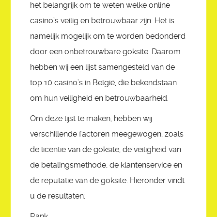
het belangrijk om te weten welke online
casino’s veilig en betrouwbaar zijn. Het is
namelijk mogelijk om te worden bedonderd
door een onbetrouwbare goksite. Daarom
hebben wij een lijst samengesteld van de
top 10 casino’s in België, die bekendstaan
om hun veiligheid en betrouwbaarheid.
Om deze lijst te maken, hebben wij
verschillende factoren meegewogen, zoals
de licentie van de goksite, de veiligheid van
de betalingsmethode, de klantenservice en
de reputatie van de goksite. Hieronder vindt
u de resultaten:
Rank