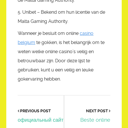
de Malta Gaming Authority.
5. Unibet – Bekend om hun licentie van de
Malta Gaming Authority.
Wanneer je besluit om online
casino
belgium
te gokken, is het belangrijk om te
weten welke online casino’s veilig en
betrouwbaar zijn. Door deze lijst te
gebruiken, kunt u een veilig en leuke
gokervaring hebben.
PREVIOUS POST
NEXT POST
официальный сайт
Beste online