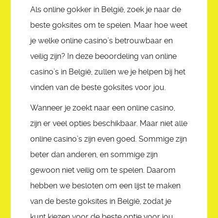
SHARATUNE
Als online gokker in België, zoek je naar de
beste goksites om te spelen. Maar hoe weet
ASK
je welke online casino’s betrouwbaar en
veilig zijn? In deze beoordeling van online
REGISTER
casino’s in België, zullen we je helpen bij het
vinden van de beste goksites voor jou.
WACPTV IMAGE GALLERY
Wanneer je zoekt naar een online casino,
zijn er veel opties beschikbaar. Maar niet alle
online casino’s zijn even goed. Sommige zijn
beter dan anderen, en sommige zijn
gewoon niet veilig om te spelen. Daarom
hebben we besloten om een lijst te maken
van de beste goksites in België, zodat je
kunt kiezen voor de beste optie voor jou.