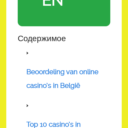
EN
RE 909-REAL ESTATE
SF 110 SALES & FINANCE
SR 111-SOCIAL REFORM
Содержимое
VGA 112-VISUAL GRAPHIC ARTS
DONATE
Beoordeling van online
VOTE
casino’s in België
LINKED TABLE OF CONTENTS
CHALLENGE ASSIGNMENTS
$ 12. PRE-LAUNCH TEST MARKET ACTION CLASS
Top 10 casino’s in