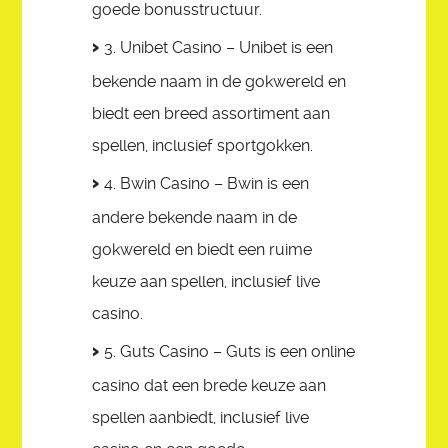
goede bonusstructuur.
3. Unibet Casino – Unibet is een
bekende naam in de gokwereld en
biedt een breed assortiment aan
spellen, inclusief sportgokken.
4. Bwin Casino – Bwin is een
andere bekende naam in de
gokwereld en biedt een ruime
keuze aan spellen, inclusief live
casino.
5. Guts Casino – Guts is een online
casino dat een brede keuze aan
spellen aanbiedt, inclusief live