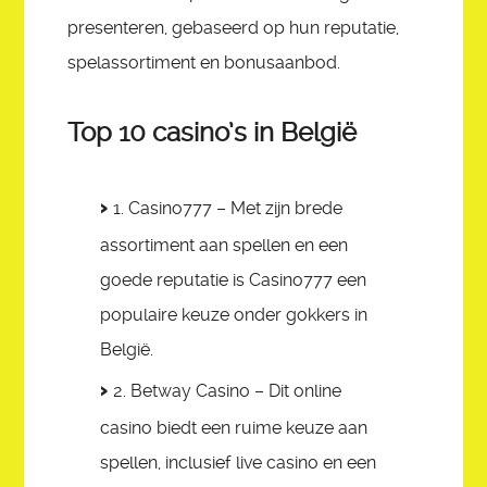
presenteren, gebaseerd op hun reputatie,
spelassortiment en bonusaanbod.
Top 10 casino’s in België
1. Casino777 – Met zijn brede
assortiment aan spellen en een
goede reputatie is Casino777 een
populaire keuze onder gokkers in
België.
2. Betway Casino – Dit online
casino biedt een ruime keuze aan
spellen, inclusief live casino en een