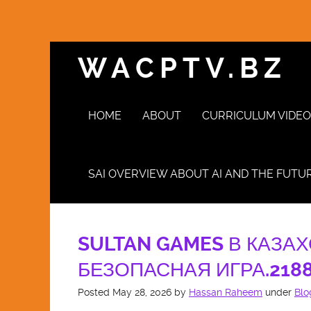
WACPTV.BZ
HOME
ABOUT
CURRICULUM VIDE
OPENING STATEMENT
12 CHANNEL VIDEOS
CONTA
/ CHALLENGE TO
CODEX
SAI OVERVIEW ABOUT AI AND THE FUTU
ACTION
AC 101-
AGRICULINARY
CF 303-CRAFTS &
SULTAN GAMES В КАЗА
FURNISHINGS
БЕЗОПАСНАЯ ИГРА.218
CL 202-
COMMUNICATIONS &
Posted
May 28, 2026
by
Hassan Raheem
under
Blo
LOGISTICS