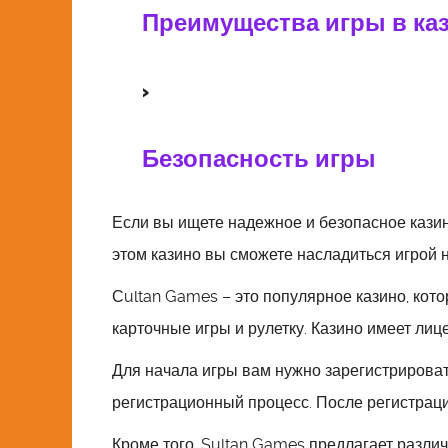
Преимущества игры в каз
Безопасность игры
Если вы ищете надежное и безопасное казин
этом казино вы сможете насладиться игрой н
Сultan Games – это популярное казино, кото
карточные игры и рулетку. Казино имеет лиц
Для начала игры вам нужно зарегистрироват
регистрационный процесс. После регистраци
Кроме того, Sultan Games предлагает различ