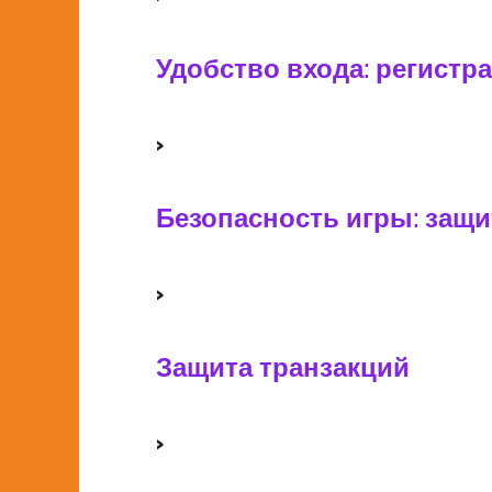
Удобство входа: регистр
Безопасность игры: защи
Защита транзакций