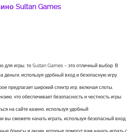
ино Sultan Games
о для игры, то Sultan Games – это отличный выбор. В
а деньги, используя удобный вход и безопасную игру.
рое предлагает широкий спектр игр, включая слоты,
ензию, что обеспечивает безопасность и честность игры.
ься на сайте казино, используя удобный
и вы сможете начать играть, используя безопасный вход.
ные бонусы и акции, которые помогут вам начать играть с