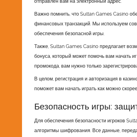
отправлен вам на электронный адрес.
Важно помнить, что Sultan Games Casino о
финансовых транзакций. Мы используем со
обеспечения безопасной игры.
Также, Sultan Games Casino предлагает во
бонуса, который может помочь вам начать и
промокода, вам нужно только зарегистрирова
В целом, регистрация и авторизация в казин
поможет вам начать играть как можно скорее
Безопасность игры: защи
Для обеспечения безопасности игроков Sul
алгоритмы шифрования. Все данные, перед