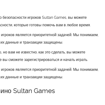
 о безопасности игроков Sultan Games, вы можете
сности, которые готовы помочь вам в любое время.
ь игроков является приоритетной задачей. Мы понимаем,
о их данные и транзакции защищены.
, но вам не известно, как это сделать, вы можете
е вы сможете зарегистрироваться и начать играть.
ь игроков является приоритетной задачей. Мы понимаем,
о их данные и транзакции защищены.
зино Sultan Games