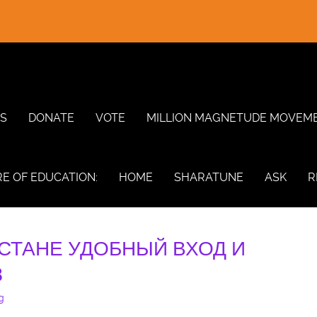
OS
DONATE
VOTE
MILLION MAGNETUDE MOVEM
CT
TERMS OF USE
LINKED TABLE OF
Z-12.0 FINANCIALS
DISCLOSURE
CONTENTS
SOFTWARE &
RE OF EDUCATION:
HOME
SHARATUNE
ASK
R
HARDWARE
CHALLENGE
ASSIGNMENTS
2026 SUMMER YOUTH
CREATIVE CAMP
$ 12. PRE-LAUNCH
ХСТАНЕ УДОБНЫЙ ВХОД И
TEST MARKET ACTION
LET THE GAINS
CLASS
BEGIN!
8
ZESTOPP12.0 DEVICE
CREATIVE CAPTION
g
CONTEST
CHALLENGE!