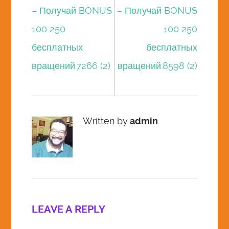
– Получай BONUS
– Получай BONUS
100 250
100 250
бесплатных
бесплатных
вращений.7266 (2)
вращений.8598 (2)
Written by
admin
LEAVE A REPLY