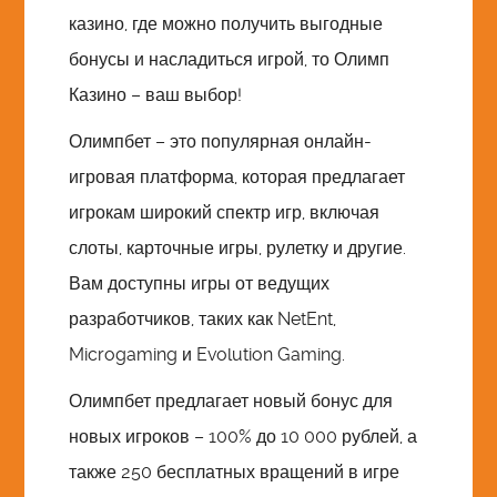
казино, где можно получить выгодные
бонусы и насладиться игрой, то Олимп
Казино – ваш выбор!
Олимпбет – это популярная онлайн-
игровая платформа, которая предлагает
игрокам широкий спектр игр, включая
слоты, карточные игры, рулетку и другие.
Вам доступны игры от ведущих
разработчиков, таких как NetEnt,
Microgaming и Evolution Gaming.
Олимпбет предлагает новый бонус для
новых игроков – 100% до 10 000 рублей, а
также 250 бесплатных вращений в игре