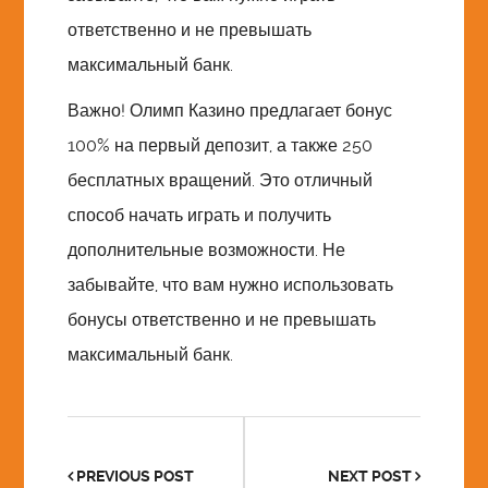
ответственно и не превышать
максимальный банк.
Важно! Олимп Казино предлагает бонус
100% на первый депозит, а также 250
бесплатных вращений. Это отличный
способ начать играть и получить
дополнительные возможности. Не
забывайте, что вам нужно использовать
бонусы ответственно и не превышать
максимальный банк.
PREVIOUS POST
NEXT POST