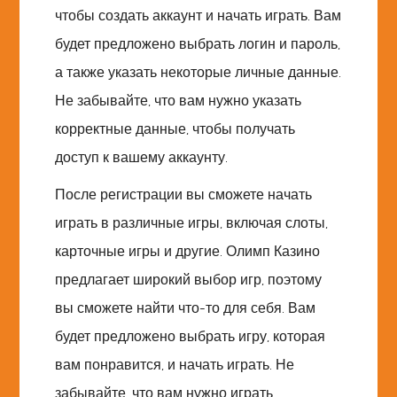
чтобы создать аккаунт и начать играть. Вам
будет предложено выбрать логин и пароль,
а также указать некоторые личные данные.
Не забывайте, что вам нужно указать
корректные данные, чтобы получать
доступ к вашему аккаунту.
После регистрации вы сможете начать
играть в различные игры, включая слоты,
карточные игры и другие. Олимп Казино
предлагает широкий выбор игр, поэтому
вы сможете найти что-то для себя. Вам
будет предложено выбрать игру, которая
вам понравится, и начать играть. Не
забывайте, что вам нужно играть