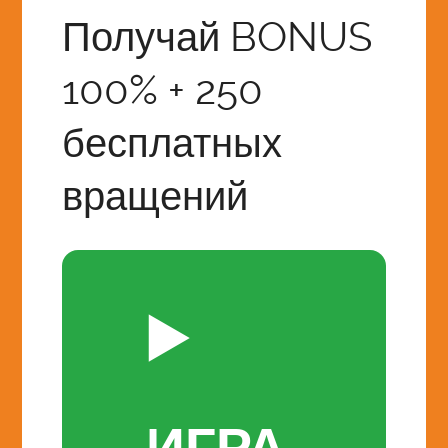
Получай BONUS
100% + 250
бесплатных
вращений
▶️
ИГРА