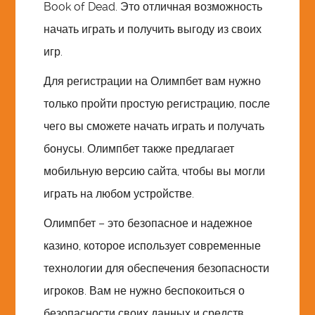
Book of Dead. Это отличная возможность
начать играть и получить выгоду из своих
игр.
Для регистрации на Олимпбет вам нужно
только пройти простую регистрацию, после
чего вы сможете начать играть и получать
бонусы. Олимпбет также предлагает
мобильную версию сайта, чтобы вы могли
играть на любом устройстве.
Олимпбет – это безопасное и надежное
казино, которое использует современные
технологии для обеспечения безопасности
игроков. Вам не нужно беспокоиться о
безопасности своих данных и средств.