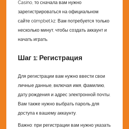
Casino, то сначала вам нужно
зарегистрироваться на официальном
сайте olimpbet.kz. Вам потребуется только
несколько минут, чтобы создать аккаунт и
начать играть.
Шаг 1: Регистрация
Для регистрации вам нужно ввести свои
личные данные, включая имя, фамилию,
дату рождения и адрес электронной почты.
Вам также нужно выбрать пароль для
доступа к вашему аккаунту.
Важно: при регистрации вам нужно указать