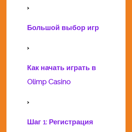
Большой выбор игр
Как начать играть в
Olimp Casino
Шаг 1: Регистрация