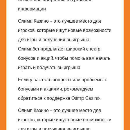
информации.
Олимп Казино – это лучшее место для
игроков, которые ищут новые возможности
для игры и получения выигрыша.
Олимпбет предлагает широкий спектр
бонусов и акций, чтобы помочь вам начать
играть и получать выигрыша.
Если у вас есть вопросы или проблемы с
бонусами и акциями, рекомендуем
обратиться к поддержке Olimp Casino.
Олимп Казино – это лучшее место для
игроков, которые ищут новые возможности
для игры и получения выигрыша.