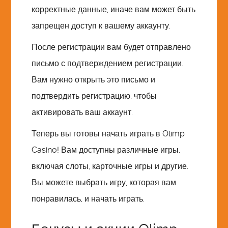
корректные данные, иначе вам может быть
запрещен доступ к вашему аккаунту.
После регистрации вам будет отправлено
письмо с подтверждением регистрации.
Вам нужно открыть это письмо и
подтвердить регистрацию, чтобы
активировать ваш аккаунт.
Теперь вы готовы начать играть в Olimp
Casino! Вам доступны различные игры,
включая слоты, карточные игры и другие.
Вы можете выбрать игру, которая вам
понравилась, и начать играть.