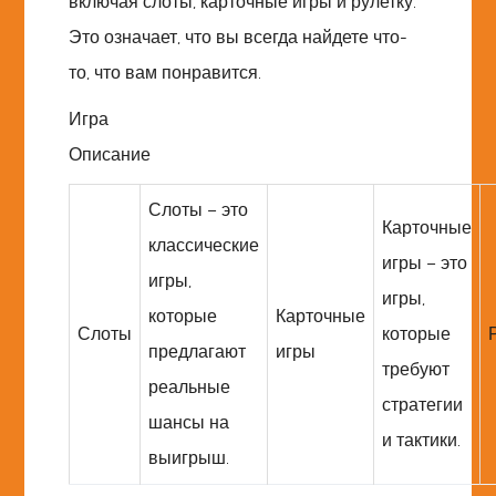
включая слоты, карточные игры и рулетку.
Это означает, что вы всегда найдете что-
то, что вам понравится.
Игра
Описание
Слоты – это
Карточные
классические
игры – это
игры,
игры,
которые
Карточные
Слоты
которые
предлагают
игры
требуют
реальные
стратегии
шансы на
и тактики.
выигрыш.