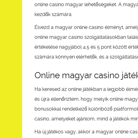
online casino magyar lehetőségeket. A magyar 
kezdők számára.
Élvezd a magyar online casino élményt, amely
online magyar casino szolgáltatásokban talál
értékelése nagyjából 4,5 és 5 pont között érté
számára könnyen elérhetők, és a szolgáltatáso
Online magyar casino játé
Ha keresed az online játékban a legjobb élmén
és újra ellenőriztem, hogy melyik online magy
bonusokkal rendelkező különböző platformok 
casino, amelyeket ajánlom, mind a játékok mi
Ha új játékos vagy, akkor a magyar online ca