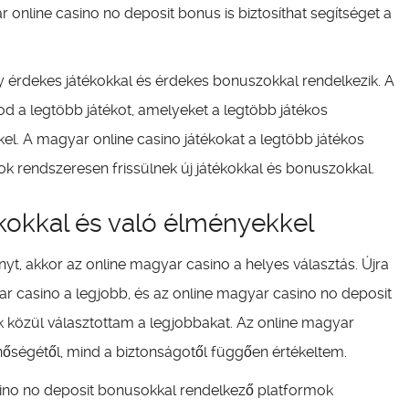
online casino no deposit bonus is biztosíthat segítséget a
 érdekes játékokkal és érdekes bonuszokkal rendelkezik. A
od a legtöbb játékot, amelyeket a legtöbb játékos
kel. A magyar online casino játékokat a legtöbb játékos
k rendszeresen frissülnek új játékokkal és bonuszokkal.
kokkal és való élményekkel
yt, akkor az online magyar casino a helyes választás. Újra
ar casino a legjobb, és az online magyar casino no deposit
közül választottam a legjobbakat. Az online magyar
nőségétől, mind a biztonságotől függően értékeltem.
sino no deposit bonusokkal rendelkező platformok