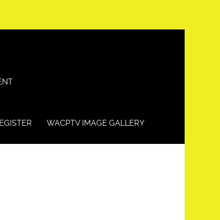
ENT
EGISTER
WACPTV IMAGE GALLERY