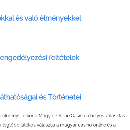
okkal és való élményekkel
 engedélyezési feltételek
áthatóságai és Történetei
s élményt, akkor a Magyar Online Casino a helyes választás.
 legtöbb játékos választja a magyar casino online és a