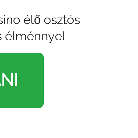
COLLECTIVE ECO
ino élő osztós
PROMISED LAND
FOUND:
ós élménnyel
12 AMBASSADOR
QUEEN ADMINS
ANI