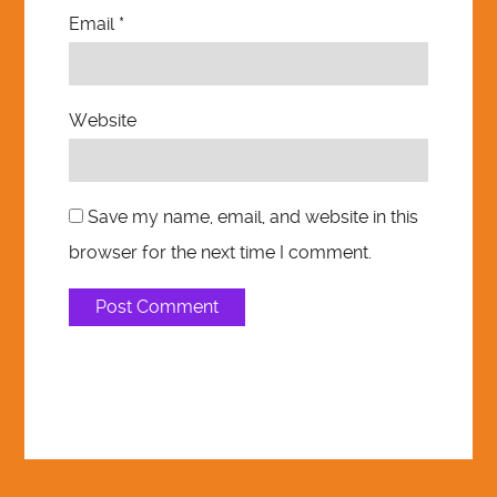
Email
*
Website
Save my name, email, and website in this
browser for the next time I comment.