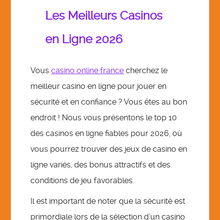
Les Meilleurs Casinos
en Ligne 2026
Vous
casino online france
cherchez le
meilleur casino en ligne pour jouer en
sécurité et en confiance ? Vous êtes au bon
endroit ! Nous vous présentons le top 10
des casinos en ligne fiables pour 2026, où
vous pourrez trouver des jeux de casino en
ligne variés, des bonus attractifs et des
conditions de jeu favorables.
Il est important de noter que la sécurité est
primordiale lors de la sélection d’un casino