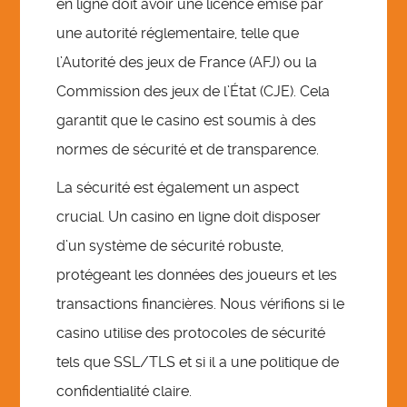
en ligne doit avoir une licence émise par
une autorité réglementaire, telle que
l’Autorité des jeux de France (AFJ) ou la
Commission des jeux de l’État (CJE). Cela
garantit que le casino est soumis à des
normes de sécurité et de transparence.
La sécurité est également un aspect
crucial. Un casino en ligne doit disposer
d’un système de sécurité robuste,
protégeant les données des joueurs et les
transactions financières. Nous vérifions si le
casino utilise des protocoles de sécurité
tels que SSL/TLS et si il a une politique de
confidentialité claire.