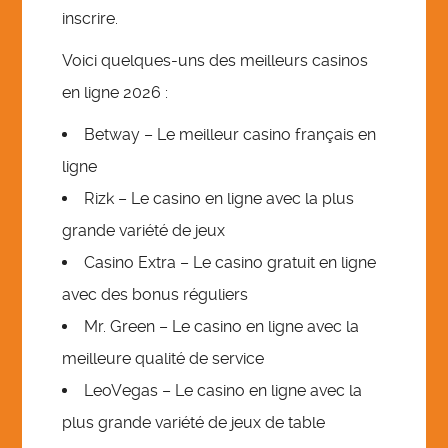
inscrire.
Voici quelques-uns des meilleurs casinos
en ligne 2026 :
Betway – Le meilleur casino français en
ligne
Rizk – Le casino en ligne avec la plus
grande variété de jeux
Casino Extra – Le casino gratuit en ligne
avec des bonus réguliers
Mr. Green – Le casino en ligne avec la
meilleure qualité de service
LeoVegas – Le casino en ligne avec la
plus grande variété de jeux de table