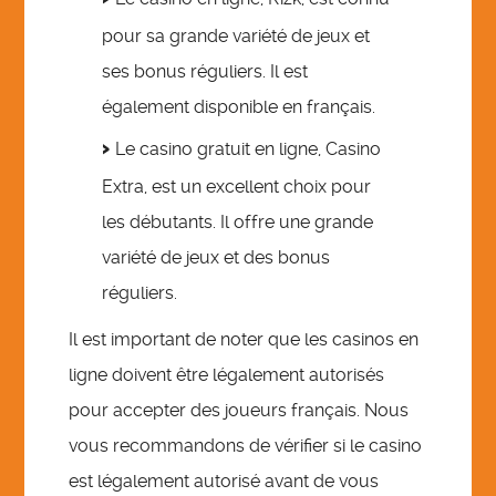
pour sa grande variété de jeux et
ses bonus réguliers. Il est
également disponible en français.
Le casino gratuit en ligne, Casino
Extra, est un excellent choix pour
les débutants. Il offre une grande
variété de jeux et des bonus
réguliers.
Il est important de noter que les casinos en
ligne doivent être légalement autorisés
pour accepter des joueurs français. Nous
vous recommandons de vérifier si le casino
est légalement autorisé avant de vous