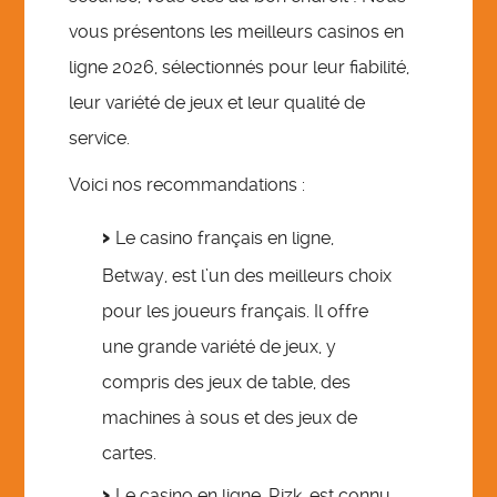
vous présentons les meilleurs casinos en
ligne 2026, sélectionnés pour leur fiabilité,
leur variété de jeux et leur qualité de
service.
Voici nos recommandations :
Le casino français en ligne,
Betway, est l’un des meilleurs choix
pour les joueurs français. Il offre
une grande variété de jeux, y
compris des jeux de table, des
machines à sous et des jeux de
cartes.
Le casino en ligne, Rizk, est connu