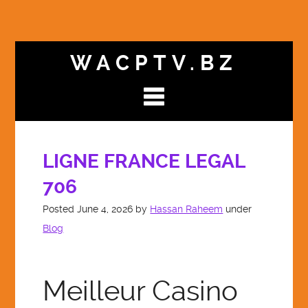
WACPTV.BZ
LIGNE FRANCE LEGAL
706
Posted
June 4, 2026
by
Hassan Raheem
under
Blog
Meilleur Casino