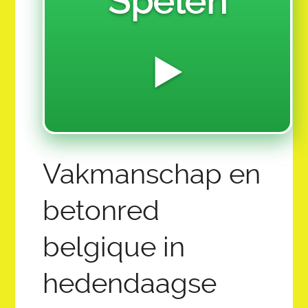
Spelen
MILLION MAGNETUDE MOVEMENT
Z-12.0 FINANCIALS SOFTWARE & HARDWARE
▶️
2026 SUMMER YOUTH CREATIVE CAMP
LET THE GAINS BEGIN!
CREATIVE CAPTION CONTEST CHALLENGE!
COLLECTIVE ECO PROMISED LAND FOUND:
Vakmanschap en
12 AMBASSADOR QUEEN ADMINS
betonred
SAI OVERVIEW ABOUT AI AND THE FUTURE OF
EDUCATION:
belgique in
HOME
hedendaagse