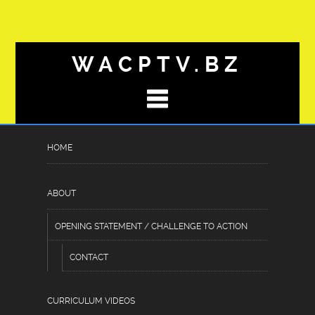
WACPTV.BZ
HOME
VAKMANSCHAP_EN_BETONR
Posted
July 6, 2026
by
Hassan Raheem
under
ABOUT
Uncategorized
OPENING STATEMENT / CHALLENGE TO ACTION
CONTACT
Vakmanschap en betonred
belgique in hedendaagse
CURRICULUM VIDEOS
bouwprojecten