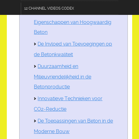
12 CHANNEL VIDEOS CODEX
De Samenstelling en
Eigenschappen van Hoogwaardig
TERMS OF USE DISCLOSURE
Beton
AC 101-AGRICULINARY
De Invloed van Toevoegingen op
CF 303-CRAFTS & FURNISHINGS
de Betonkwaliteit
CL 202-COMMUNICATIONS & LOGISTICS
Duurzaamheid en
ZESTOPP12.0 DEVICE
Milieuvriendelijkheid in de
DE 404-DATA & EDUCATION
Betonproductie
E 505-ENGINEERING
Innovatieve Technieken voor
FA 606-FASHIONS & ACCESSORIES
CO2-Reductie
De Toepassingen van Beton in de
HPS 707-HEALTH & PUBLIC SAFETY
Moderne Bouw
PA 808-PERFORMING ARTS