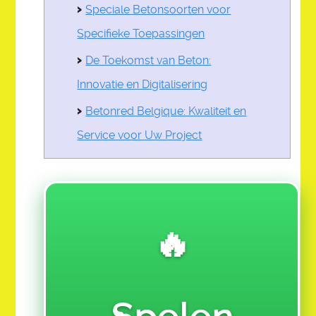
Speciale Betonsoorten voor
RE 909-REAL ESTATE
Specifieke Toepassingen
SF 110 SALES & FINANCE
De Toekomst van Beton:
SR 111-SOCIAL REFORM
Innovatie en Digitalisering
VGA 112-VISUAL GRAPHIC ARTS
Betonred Belgique: Kwaliteit en
Service voor Uw Project
DONATE
VOTE
LINKED TABLE OF CONTENTS
🔥
CHALLENGE ASSIGNMENTS
$ 12. PRE-LAUNCH TEST MARKET ACTION CLASS