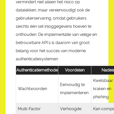
vermindert niet alleen het risico op
datalekken, maar vereenvoudigt ook de
gebruikerservaring, omdat gebruikers
slechts één set inloggegevens hoeven te
onthouden. De implementatie van veilige en
betrouwbare API's is daarom van groot
belang voor het succes van moderne
authenticatiesystemen.
Authenticatiemethode
Voordelen
Nadel
Kwetsbaar
Eenvoudig te
Wachtwoorden
kraken en
implementeren
phishing
Multi-Factor
Verhoogde
Kan comple