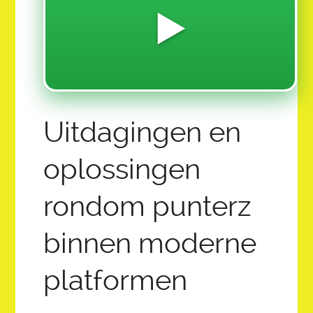
MILLION MAGNETUDE MOVEMENT
▶️
Z-12.0 FINANCIALS SOFTWARE & HARDWARE
2026 SUMMER YOUTH CREATIVE CAMP
LET THE GAINS BEGIN!
CREATIVE CAPTION CONTEST CHALLENGE!
Uitdagingen en
COLLECTIVE ECO PROMISED LAND FOUND:
oplossingen
12 AMBASSADOR QUEEN ADMINS
rondom punterz
SAI OVERVIEW ABOUT AI AND THE FUTURE OF
EDUCATION:
binnen moderne
platformen
HOME