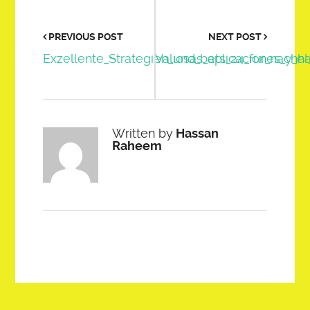
PREVIOUS POST
NEXT POST
Exzellente_Strategien_und_bets_24_für_nach
Valiosas_aplicaciones_y_e
Written by
Hassan
Raheem