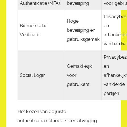
Authenticatie (MFA)
beveiliging
voor gebru
Privacybe
Hoge
Biometrische
en
beveiliging en
Verificatie
afhankelijk
gebruiksgemak
van hardw
Privacybe
Gemakkelijk
en
Social Login
voor
afhankelijk
gebruikers
van derde
partijen
Het kiezen van de juiste
authenticatiemethode is een afweging