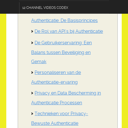
12 CHANNEL VIDEOS CODEX
Gebruikersidentificatie en
Authenticatie: De Basisprincipes
TERMS OF USE DISCLOSURE
De Rol van API's bij Authenticatie
AC 101-AGRICULINARY
De Gebruikerservaring: Een
CF 303-CRAFTS & FURNISHINGS
Balans tussen Beveiliging en
CL 202-COMMUNICATIONS & LOGISTICS
Gemak
ZESTOPP12.0 DEVICE
Personaliseren van de
DE 404-DATA & EDUCATION
Authenticatie-ervaring
E 505-ENGINEERING
Privacy en Data Bescherming in
FA 606-FASHIONS & ACCESSORIES
Authenticatie Processen
HPS 707-HEALTH & PUBLIC SAFETY
Technieken voor Privacy-
PA 808-PERFORMING ARTS
Bewuste Authenticatie