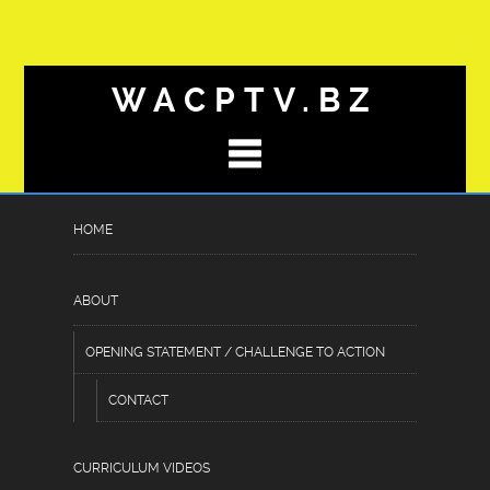
WACPTV.BZ
HOME
UITDAGINGEN_EN_OPLOSS
Posted
July 3, 2026
by
Hassan Raheem
under
ABOUT
Uncategorized
OPENING STATEMENT / CHALLENGE TO ACTION
CONTACT
Uitdagingen en oplossingen
rondom punterz binnen moderne
CURRICULUM VIDEOS
platformen