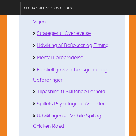
12 CHANNEL VIDEOS CODEX
Udfordringerne ved at Krydse
Vejen
TERMS OF USE DISCLOSURE
Strategier til Overlevelse
AC 101-AGRICULINARY
Udvikling af Reflekser og Timing
CF 303-CRAFTS & FURNISHINGS
Mental Forberedelse
CL 202-COMMUNICATIONS & LOGISTICS
Forskellige Sværhedsgrader og
ZESTOPP12.0 DEVICE
Udfordringer
DE 404-DATA & EDUCATION
Tilpasning til Skiftende Forhold
E 505-ENGINEERING
Spillets Psykologiske Aspekter
FA 606-FASHIONS & ACCESSORIES
Udviklingen af Mobile Spil og
HPS 707-HEALTH & PUBLIC SAFETY
Chicken Road
PA 808-PERFORMING ARTS