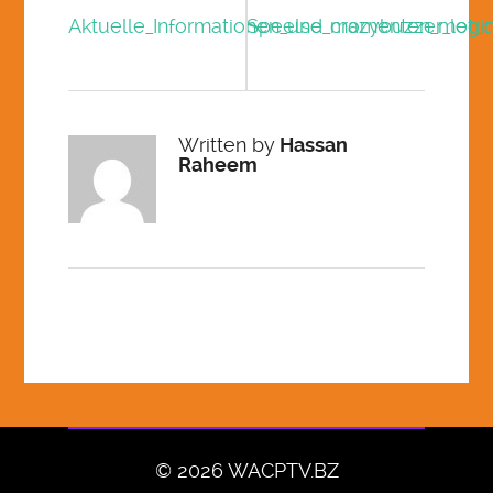
Aktuelle_Informationen_und_crazybuzzer_logi
Speelse_momenten_met_chi
Written by
Hassan
Raheem
© 2026 WACPTV.BZ