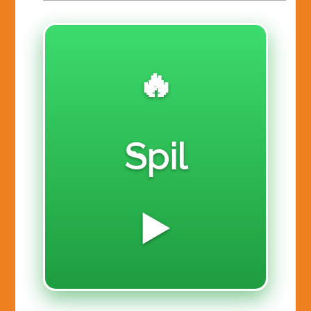
RE 909-REAL ESTATE
SF 110 SALES & FINANCE
SR 111-SOCIAL REFORM
🔥
VGA 112-VISUAL GRAPHIC ARTS
DONATE
Spil
VOTE
▶️
LINKED TABLE OF CONTENTS
CHALLENGE ASSIGNMENTS
$ 12. PRE-LAUNCH TEST MARKET ACTION CLASS