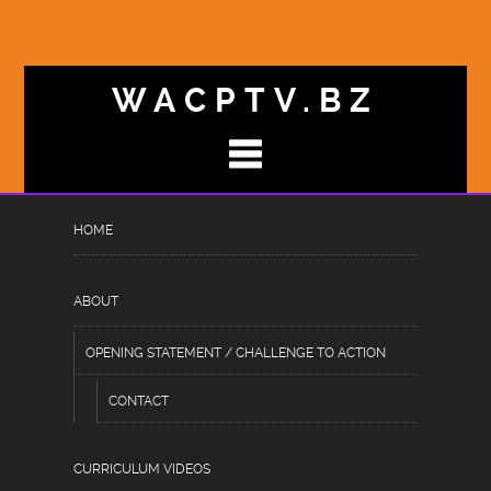
WACPTV.BZ
HOME
UDHOLDENHED_TESTES_KON
Posted
June 30, 2026
by
Hassan Raheem
under
ABOUT
Uncategorized
OPENING STATEMENT / CHALLENGE TO ACTION
CONTACT
Udholdenhed testes konstant på
den nervepirrende chicken road
CURRICULUM VIDEOS
danmark, hvor risikoen er overalt