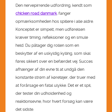
SHARATUNE
Den nervepirrende udfordring, kendt som
chicken road danmark
, fanger
ASK
opmærksomheden hos spillere i alle aldre.
Konceptet er simpelt, men udførelsen
REGISTER
kræver timing, refleksioner og en smule
held. Du påtager dig rollen som en
WACPTV IMAGE GALLERY
beskytter af en uskyldig kylling, som skal
føres sikkert over en befærdet vej. Succes
afhænger af din evne til at undgå den
konstante strøm af køretøjer, der truer med
at forårsage en fatal ulykke. Det er et spil,
der tester din udholdenhed og
reaktionsevne, hvor hvert forsøg kan være
det sidste.