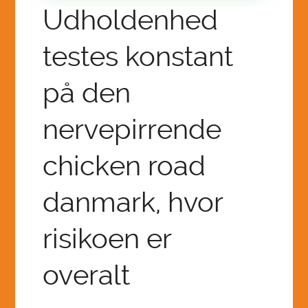
MILLION MAGNETUDE MOVEMENT
Udholdenhed
Z-12.0 FINANCIALS SOFTWARE & HARDWARE
testes konstant
2026 SUMMER YOUTH CREATIVE CAMP
på den
LET THE GAINS BEGIN!
CREATIVE CAPTION CONTEST CHALLENGE!
nervepirrende
COLLECTIVE ECO PROMISED LAND FOUND:
chicken road
12 AMBASSADOR QUEEN ADMINS
danmark, hvor
SAI OVERVIEW ABOUT AI AND THE FUTURE OF
EDUCATION:
risikoen er
overalt
HOME