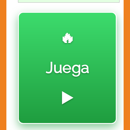
RE 909-REAL ESTATE
SF 110 SALES & FINANCE
SR 111-SOCIAL REFORM
🔥
VGA 112-VISUAL GRAPHIC ARTS
DONATE
Juega
VOTE
LINKED TABLE OF CONTENTS
▶️
CHALLENGE ASSIGNMENTS
$ 12. PRE-LAUNCH TEST MARKET ACTION CLASS