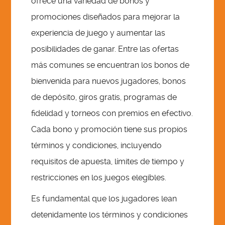
ofrece una variedad de bonos y
promociones diseñados para mejorar la
experiencia de juego y aumentar las
posibilidades de ganar. Entre las ofertas
más comunes se encuentran los bonos de
bienvenida para nuevos jugadores, bonos
de depósito, giros gratis, programas de
fidelidad y torneos con premios en efectivo.
Cada bono y promoción tiene sus propios
términos y condiciones, incluyendo
requisitos de apuesta, límites de tiempo y
restricciones en los juegos elegibles.
Es fundamental que los jugadores lean
detenidamente los términos y condiciones