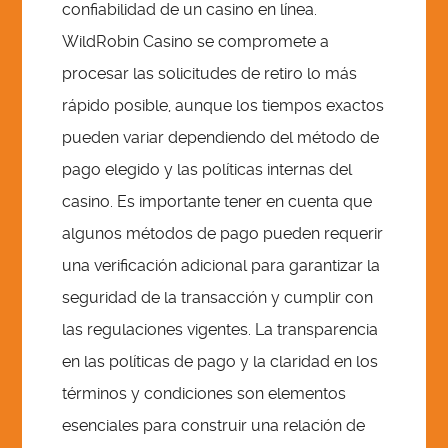
confiabilidad de un casino en línea.
WildRobin Casino se compromete a
procesar las solicitudes de retiro lo más
rápido posible, aunque los tiempos exactos
pueden variar dependiendo del método de
pago elegido y las políticas internas del
casino. Es importante tener en cuenta que
algunos métodos de pago pueden requerir
una verificación adicional para garantizar la
seguridad de la transacción y cumplir con
las regulaciones vigentes. La transparencia
en las políticas de pago y la claridad en los
términos y condiciones son elementos
esenciales para construir una relación de