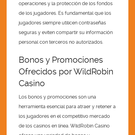
operaciones y la protección de los fondos
de los jugadores. Es fundamental que los
jugadores siempre utilicen contraseñas
seguras y eviten compartir su información
personal con terceros no autorizados.
Bonos y Promociones
Ofrecidos por WildRobin
Casino
Los bonos y promociones son una
herramienta esencial para atraer y retener a
los jugadores en el competitivo mercado
de los casinos en línea. WildRobin Casino