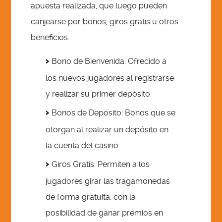
apuesta realizada, que luego pueden
canjearse por bonos, giros gratis u otros
beneficios.
Bono de Bienvenida: Ofrecido a
los nuevos jugadores al registrarse
y realizar su primer depósito.
Bonos de Depósito: Bonos que se
otorgan al realizar un depósito en
la cuenta del casino.
Giros Gratis: Permiten a los
jugadores girar las tragamonedas
de forma gratuita, con la
posibilidad de ganar premios en