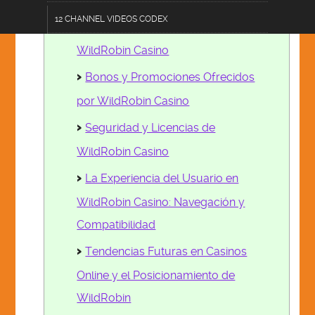
12 CHANNEL VIDEOS CODEX
Métodos de Pago Disponibles en
WildRobin Casino
TERMS OF USE DISCLOSURE
Bonos y Promociones Ofrecidos
AC 101-AGRICULINARY
por WildRobin Casino
CF 303-CRAFTS & FURNISHINGS
Seguridad y Licencias de
CL 202-COMMUNICATIONS & LOGISTICS
WildRobin Casino
ZESTOPP12.0 DEVICE
La Experiencia del Usuario en
DE 404-DATA & EDUCATION
WildRobin Casino: Navegación y
E 505-ENGINEERING
Compatibilidad
FA 606-FASHIONS & ACCESSORIES
Tendencias Futuras en Casinos
HPS 707-HEALTH & PUBLIC SAFETY
Online y el Posicionamiento de
WildRobin
PA 808-PERFORMING ARTS