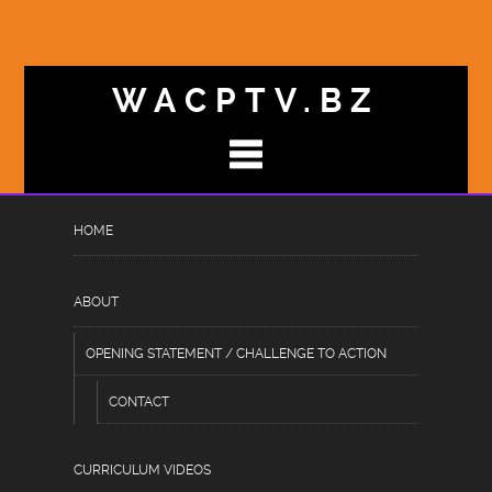
WACPTV.BZ
HOME
SEGURIDAD_Y_OPCIONES_D
Posted
July 6, 2026
by
Hassan Raheem
under
ABOUT
Uncategorized
OPENING STATEMENT / CHALLENGE TO ACTION
CONTACT
Seguridad y opciones de pago
al explorar wildrobin casino online
CURRICULUM VIDEOS
hoy