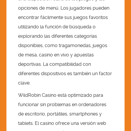
opciones de menú. Los jugadores pueden
encontrar fácilmente sus juegos favoritos
utilizando la función de búsqueda o
explorando las diferentes categorías
disponibles, como tragamonedas, juegos
de mesa, casino en vivo y apuestas
deportivas. La compatibilidad con
diferentes dispositivos es también un factor
clave.
WildRobin Casino está optimizado para
funcionar sin problemas en ordenadores
de escritorio, portátiles, smartphones y
tablets. El casino ofrece una versión web