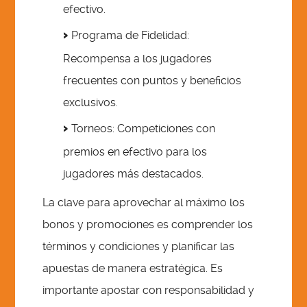
efectivo.
Programa de Fidelidad:
Recompensa a los jugadores
frecuentes con puntos y beneficios
exclusivos.
Torneos: Competiciones con
premios en efectivo para los
jugadores más destacados.
La clave para aprovechar al máximo los
bonos y promociones es comprender los
términos y condiciones y planificar las
apuestas de manera estratégica. Es
importante apostar con responsabilidad y