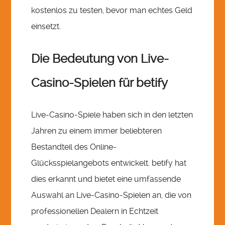
kostenlos zu testen, bevor man echtes Geld
einsetzt.
Die Bedeutung von Live-
Casino-Spielen für betify
Live-Casino-Spiele haben sich in den letzten
Jahren zu einem immer beliebteren
Bestandteil des Online-
Glücksspielangebots entwickelt. betify hat
dies erkannt und bietet eine umfassende
Auswahl an Live-Casino-Spielen an, die von
professionellen Dealern in Echtzeit