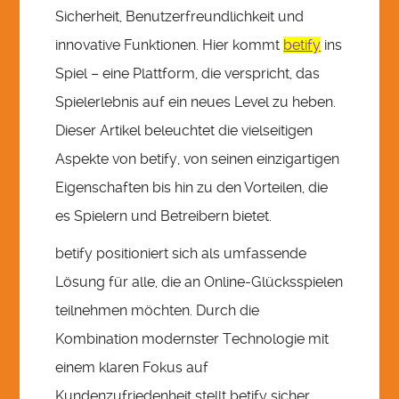
Sicherheit, Benutzerfreundlichkeit und
innovative Funktionen. Hier kommt
betify
ins
Spiel – eine Plattform, die verspricht, das
Spielerlebnis auf ein neues Level zu heben.
Dieser Artikel beleuchtet die vielseitigen
Aspekte von betify, von seinen einzigartigen
Eigenschaften bis hin zu den Vorteilen, die
es Spielern und Betreibern bietet.
betify positioniert sich als umfassende
Lösung für alle, die an Online-Glücksspielen
teilnehmen möchten. Durch die
Kombination modernster Technologie mit
einem klaren Fokus auf
Kundenzufriedenheit stellt betify sicher,