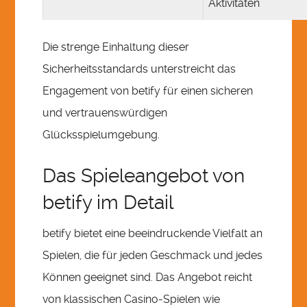
Aktivitäten
Die strenge Einhaltung dieser
Sicherheitsstandards unterstreicht das
Engagement von betify für einen sicheren
und vertrauenswürdigen
Glücksspielumgebung.
Das Spieleangebot von
betify im Detail
betify bietet eine beeindruckende Vielfalt an
Spielen, die für jeden Geschmack und jedes
Können geeignet sind. Das Angebot reicht
von klassischen Casino-Spielen wie