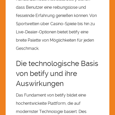
dass Benutzer eine reibungslose und
fesselnde Erfahrung genießen können. Von
Sportwetten über Casino-Spiele bis hin zu
Live-Dealer-Optionen bietet betify eine
breite Palette von Möglichkeiten für jeden
Geschmack.
Die technologische Basis
von betify und ihre
Auswirkungen
Das Fundament von betify bildet eine
hochentwickelte Plattform, die auf
modernster Technologie basiert. Dies