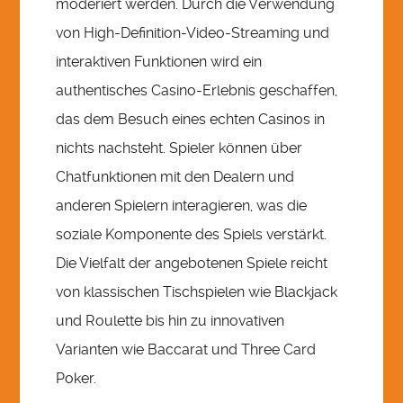
moderiert werden. Durch die Verwendung
von High-Definition-Video-Streaming und
interaktiven Funktionen wird ein
authentisches Casino-Erlebnis geschaffen,
das dem Besuch eines echten Casinos in
nichts nachsteht. Spieler können über
Chatfunktionen mit den Dealern und
anderen Spielern interagieren, was die
soziale Komponente des Spiels verstärkt.
Die Vielfalt der angebotenen Spiele reicht
von klassischen Tischspielen wie Blackjack
und Roulette bis hin zu innovativen
Varianten wie Baccarat und Three Card
Poker.