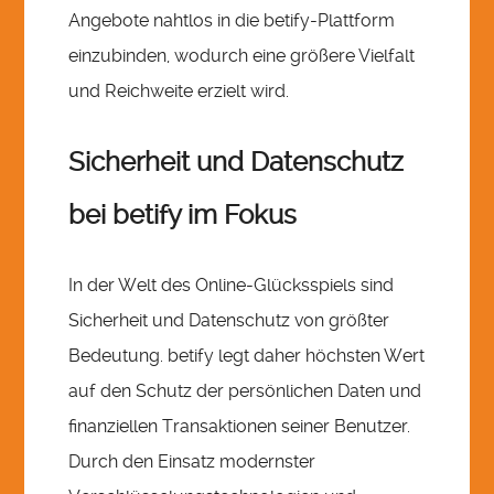
Angebote nahtlos in die betify-Plattform
einzubinden, wodurch eine größere Vielfalt
und Reichweite erzielt wird.
Sicherheit und Datenschutz
bei betify im Fokus
In der Welt des Online-Glücksspiels sind
Sicherheit und Datenschutz von größter
Bedeutung. betify legt daher höchsten Wert
auf den Schutz der persönlichen Daten und
finanziellen Transaktionen seiner Benutzer.
Durch den Einsatz modernster