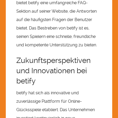
bietet betify eine umfangreiche FAQ-
Sektion auf seiner Website, die Antworten
auf die häufigsten Fragen der Benutzer
bietet. Das Bestreben von betify ist es,
seinen Spielern eine schnelle, freundliche
und kompetente Unterstützung zu bieten.
Zukunftsperspektiven
und Innovationen bei
betify
betify hat sich als innovative und
zuverlässige Plattform für Online-
Glücksspiele etabliert. Das Unternehmen