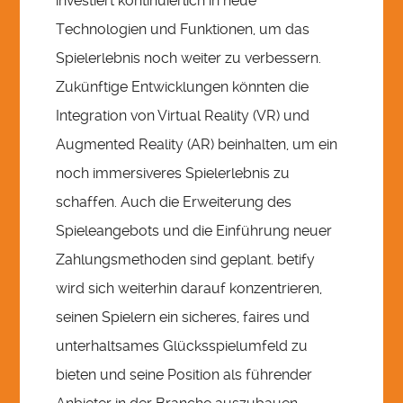
investiert kontinuierlich in neue
Technologien und Funktionen, um das
Spielerlebnis noch weiter zu verbessern.
Zukünftige Entwicklungen könnten die
Integration von Virtual Reality (VR) und
Augmented Reality (AR) beinhalten, um ein
noch immersiveres Spielerlebnis zu
schaffen. Auch die Erweiterung des
Spieleangebots und die Einführung neuer
Zahlungsmethoden sind geplant. betify
wird sich weiterhin darauf konzentrieren,
seinen Spielern ein sicheres, faires und
unterhaltsames Glücksspielumfeld zu
bieten und seine Position als führender