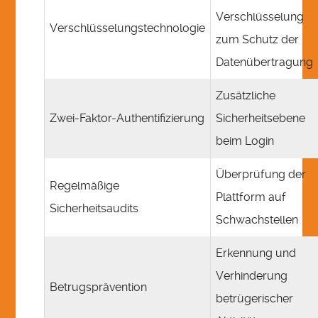
Verschlüsselung
Verschlüsselungstechnologie
zum Schutz der
Datenübertragung
Zusätzliche
Zwei-Faktor-Authentifizierung
Sicherheitsebene
beim Login
Überprüfung der
Regelmäßige
Plattform auf
Sicherheitsaudits
Schwachstellen
Erkennung und
Verhinderung
Betrugsprävention
betrügerischer