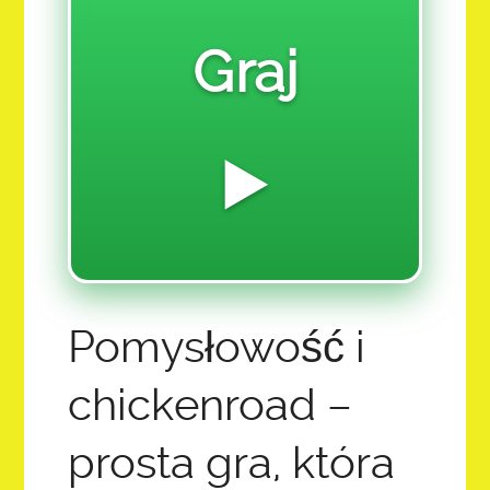
MILLION MAGNETUDE MOVEMENT
Graj
Z-12.0 FINANCIALS SOFTWARE & HARDWARE
2026 SUMMER YOUTH CREATIVE CAMP
LET THE GAINS BEGIN!
▶️
CREATIVE CAPTION CONTEST CHALLENGE!
COLLECTIVE ECO PROMISED LAND FOUND:
12 AMBASSADOR QUEEN ADMINS
Pomysłowość i
SAI OVERVIEW ABOUT AI AND THE FUTURE OF
EDUCATION:
chickenroad –
HOME
prosta gra, która