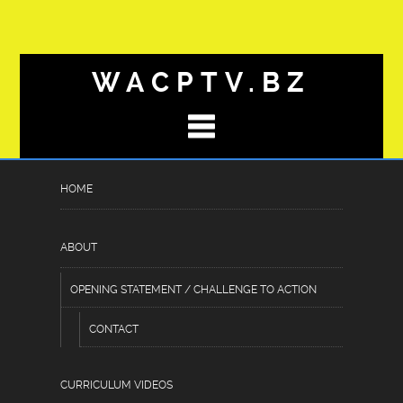
WACPTV.BZ
HOME
POMYSŁOWOŚĆ_I_CHICKENR
Posted
June 22, 2026
by
Hassan Raheem
under
ABOUT
Uncategorized
OPENING STATEMENT / CHALLENGE TO ACTION
CONTACT
Pomysłowość i chickenroad –
prosta gra, która wciąga na długie
CURRICULUM VIDEOS
godziny, testując refleks i