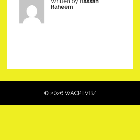
Written by
Hassan
Raheem
© 2026 WACPTV.BZ