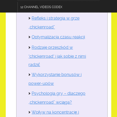
12 CHANNEL VIDEOS CODEX
strategiczne
Refleks i strategia w grze
TERMS OF USE DISCLOSURE
„chickenroad”
AC 101-AGRICULINARY
Optymalizacja czasu reakcji
CF 303-CRAFTS & FURNISHINGS
Rodzaje przeszkód w
CL 202-COMMUNICATIONS & LOGISTICS
"chickenroad" i jak sobie z nimi
ZESTOPP12.0 DEVICE
radzić
DE 404-DATA & EDUCATION
Wykorzystanie bonusów i
E 505-ENGINEERING
power-upów
FA 606-FASHIONS & ACCESSORIES
Psychologia gry – dlaczego
HPS 707-HEALTH & PUBLIC SAFETY
„chickenroad” wciąga?
PA 808-PERFORMING ARTS
Wpływ na koncentrację i