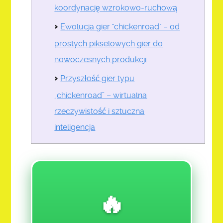
koordynację wzrokowo-ruchową
RE 909-REAL ESTATE
Ewolucja gier "chickenroad" – od
SF 110 SALES & FINANCE
prostych pikselowych gier do
SR 111-SOCIAL REFORM
nowoczesnych produkcji
VGA 112-VISUAL GRAPHIC ARTS
Przyszłość gier typu
„chickenroad” – wirtualna
DONATE
rzeczywistość i sztuczna
inteligencja
VOTE
LINKED TABLE OF CONTENTS
CHALLENGE ASSIGNMENTS
🔥
$ 12. PRE-LAUNCH TEST MARKET ACTION CLASS