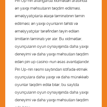
Pin Up-nin avangarda xidmətləri arasında
ən yaxşı məhsulların təqdim edilməsi,
əməliyyatçılarla əlaqə təminatının təmin
edilməsi, ən yaxşı oyunların təhlili və
əməliyyatçılar tərəfindən təyin edilən
limitlərin təminatı yer alır. Bu xidmətlər,
oyunçuların oyun oynayışında daha yaxşı
deneyimi və daha yaxşı məhsulları təqdim
edən pin up casino-nun əsas avantajlarıdır.
Pin Up-nin rəsmi saytından istifadə etmək
oyunçulara daha yaxşı və daha mürəkkəb
oyunlar təqdim edilə bilər, bu saytda
oyunçuların oyun oynayışında daha yaxşı
deneyimi və daha yaxşı məhsulları təqdim