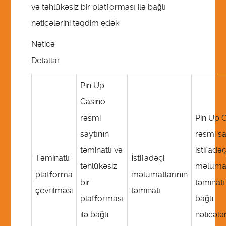
və təhlükəsiz bir platforması ilə bağlı
nəticələrini təqdim edək.
Nəticə
Detallar
Pin Up
Casino
rəsmi
Pin Up 
saytının
rəsmi sa
təminatlı və
istifadəç
Təminatlı
İstifadəçi
təhlükəsiz
məlumat
platforma
məlumatlarının
bir
təminatı 
çevrilməsi
təminatı
platforması
bağlı
ilə bağlı
nəticələr