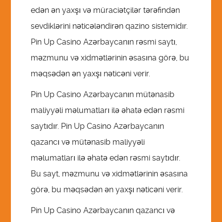
edən ən yaxşı və müraciətçilər tərəfindən
sevdiklərini nəticələndirən qazino sistemidır.
Pin Up Casino Azərbaycanın rəsmi saytı,
məzmunu və xidmətlərinin əsasına görə, bu
məqsədən ən yaxşı nəticəni verir.
Pin Up Casino Azərbaycanın mütənasib
maliyyəli məlumatları ilə əhatə edən rəsmi
saytıdır. Pin Up Casino Azərbaycanın
qazancı və mütənasib maliyyəli
məlumatları ilə əhatə edən rəsmi saytıdır.
Bu sayt, məzmunu və xidmətlərinin əsasına
görə, bu məqsədən ən yaxşı nəticəni verir.
Pin Up Casino Azərbaycanın qazancı və