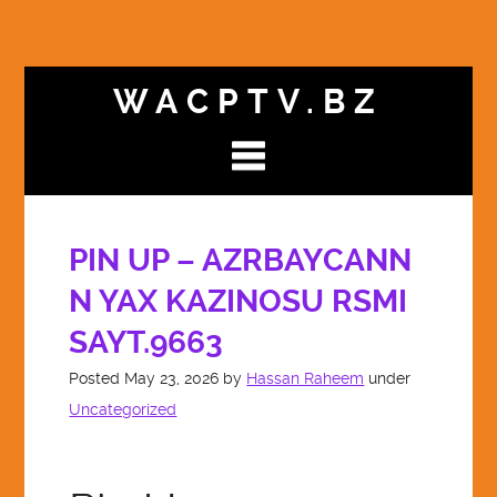
WACPTV.BZ
PIN UP – AZRBAYCANN
N YAX KAZINOSU RSMI
SAYT.9663
Posted
May 23, 2026
by
Hassan Raheem
under
Uncategorized