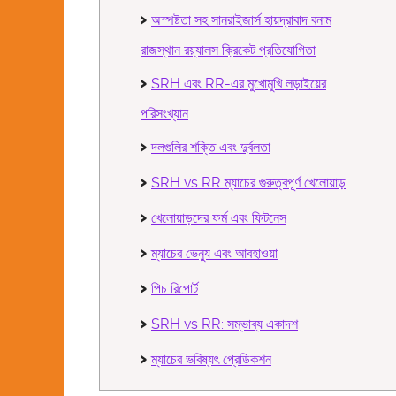
DE 404-DATA &
অস্পষ্টতা সহ সানরাইজার্স হায়দ্রাবাদ বনাম
EDUCATION
রাজস্থান রয়্যালস ক্রিকেট প্রতিযোগিতা
E 505-ENGINEERING
SRH এবং RR-এর মুখোমুখি লড়াইয়ের
FA 606-FASHIONS &
ACCESSORIES
পরিসংখ্যান
HPS 707-HEALTH &
দলগুলির শক্তি এবং দুর্বলতা
PUBLIC SAFETY
SRH vs RR ম্যাচের গুরুত্বপূর্ণ খেলোয়াড়
PA 808-PERFORMING
ARTS
খেলোয়াড়দের ফর্ম এবং ফিটনেস
RE 909-REAL ESTATE
ম্যাচের ভেন্যু এবং আবহাওয়া
SF 110 SALES &
FINANCE
পিচ রিপোর্ট
SR 111-SOCIAL
SRH vs RR: সম্ভাব্য একাদশ
REFORM
ম্যাচের ভবিষ্যৎ প্রেডিকশন
VGA 112-VISUAL
GRAPHIC ARTS