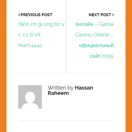
PREVIOUS POST
NEXT POST
IWin nh gi sng bc v
онлайн – Gama
c cc ti Vit
Casino Online –
Nam.4441
официальный
сайт.7095
Written by
Hassan
Raheem