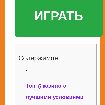
ИГРАТЬ
Содержимое
Топ-5 казино с
лучшими условиями