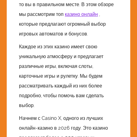
то вы в правильном месте. В этом обзоре
мы рассмотрим топ
казино онлайн
,
которые предлагают огромный выбор
игровых автоматов и бонусов.
Каждое из этих казино имеет свою
уникальную атмосферу и предлагает
различные игры, включая слоты,
карточные игры и рулетку. Мы будем
рассматривать каждый из них более
подробно, чтобы помочь вам сделать
выбор.
Начнем с Casino X, одного из лучших
онлайн-казино в 2026 году. Это казино