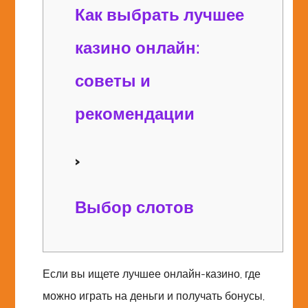
Как выбрать лучшее
казино онлайн:
советы и
рекомендации
Выбор слотов
Если вы ищете лучшее онлайн-казино, где
можно играть на деньги и получать бонусы,