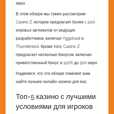
евро.
В этом обзоре мы также рассмотрим
Casino Z, которое предлагает более 1 500
игровых автоматов от ведущих
разработчиков, включая Yggdrasil и
Thunderkick. Кроме того, Casino Z
предлагает несколько бонусов, включая
приветственный бонус в 150% до 500 евро.
Надеемся, что это обзоре поможет вам
найти лучшее онлайн-казино для вас.
Топ-5 казино с лучшими
условиями для игроков