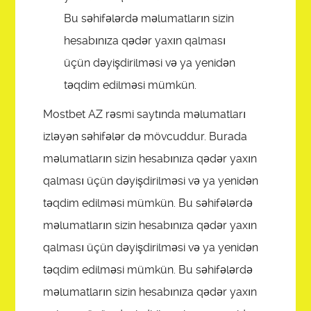
Bu səhifələrdə məlumatların sizin
hesabınıza qədər yaxın qalması
üçün dəyişdirilməsi və ya yenidən
təqdim edilməsi mümkün.
Mostbet AZ rəsmi saytında məlumatları
izləyən səhifələr də mövcuddur. Burada
məlumatların sizin hesabınıza qədər yaxın
qalması üçün dəyişdirilməsi və ya yenidən
təqdim edilməsi mümkün. Bu səhifələrdə
məlumatların sizin hesabınıza qədər yaxın
qalması üçün dəyişdirilməsi və ya yenidən
təqdim edilməsi mümkün. Bu səhifələrdə
məlumatların sizin hesabınıza qədər yaxın