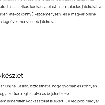
álod a klasszikus kockácsatolást, a szimulációs játékokat, a
Minden játékot könnyű kezdeményezni, és a magyar online
é a legnövekményesebb játékokat.
kkészlet
ar Online Casino, biztosíthatja, hogy gyorsan és könnyen
t egyszerűen regisztrálva és bejelentkezve
em ismeretlen kockázatokat is elkerüli. A legjobb magyar