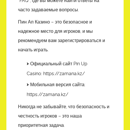
“FAQ”, где вы можете найти ответы на
часто задаваемые вопросы.
Пин Ап Казино – это безопасное и
надежное место для игроков, и мы
рекомендуем вам зарегистрироваться и
начать играть.
Официальный сайт Pin Up
Casino: https://zamana.kz/
Мобильная версия сайта:
https://zamana.kz/
Никогда не забывайте, что безопасность и
честность игроков – это наша
приоритетная задача.