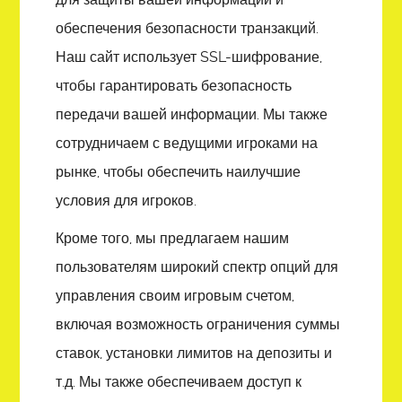
обеспечения безопасности транзакций.
Наш сайт использует SSL-шифрование,
чтобы гарантировать безопасность
передачи вашей информации. Мы также
сотрудничаем с ведущими игроками на
рынке, чтобы обеспечить наилучшие
условия для игроков.
Кроме того, мы предлагаем нашим
пользователям широкий спектр опций для
управления своим игровым счетом,
включая возможность ограничения суммы
ставок, установки лимитов на депозиты и
т.д. Мы также обеспечиваем доступ к