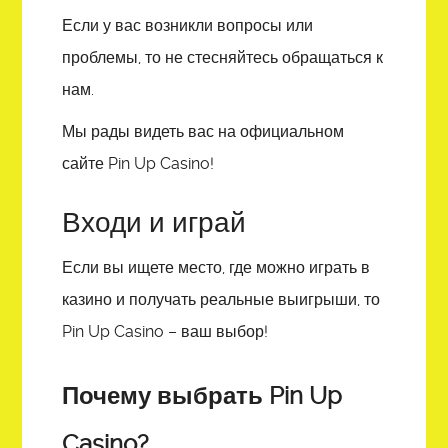
Если у вас возникли вопросы или
проблемы, то не стесняйтесь обращаться к
нам.
Мы рады видеть вас на официальном
сайте Pin Up Casino!
Входи и играй
Если вы ищете место, где можно играть в
казино и получать реальные выигрыши, то
Pin Up Casino – ваш выбор!
Почему выбрать Pin Up
Casino?