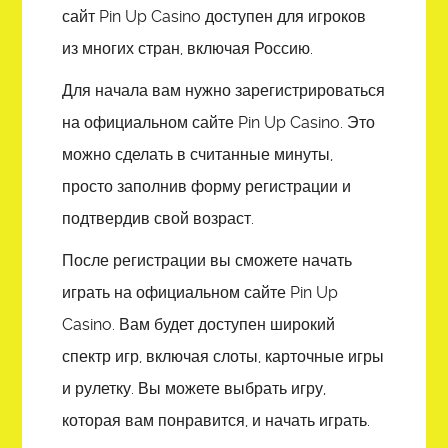
сайт Pin Up Casino доступен для игроков
из многих стран, включая Россию.
Для начала вам нужно зарегистрироваться
на официальном сайте Pin Up Casino. Это
можно сделать в считанные минуты,
просто заполнив форму регистрации и
подтвердив свой возраст.
После регистрации вы сможете начать
играть на официальном сайте Pin Up
Casino. Вам будет доступен широкий
спектр игр, включая слоты, карточные игры
и рулетку. Вы можете выбрать игру,
которая вам понравится, и начать играть.