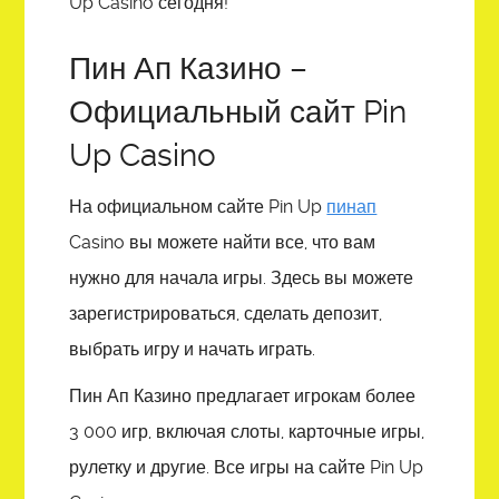
Up Casino сегодня!
Пин Ап Казино –
Официальный сайт Pin
Up Casino
На официальном сайте Pin Up
пинап
Casino вы можете найти все, что вам
нужно для начала игры. Здесь вы можете
зарегистрироваться, сделать депозит,
выбрать игру и начать играть.
Пин Ап Казино предлагает игрокам более
3 000 игр, включая слоты, карточные игры,
рулетку и другие. Все игры на сайте Pin Up