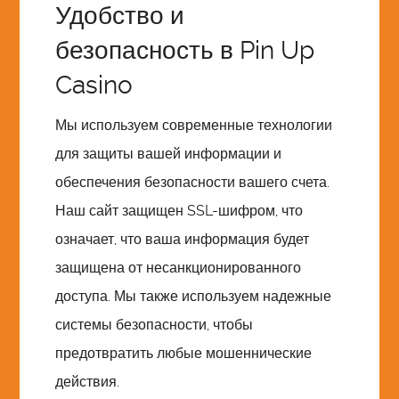
Удобство и
безопасность в Pin Up
Casino
Мы используем современные технологии
для защиты вашей информации и
обеспечения безопасности вашего счета.
Наш сайт защищен SSL-шифром, что
означает, что ваша информация будет
защищена от несанкционированного
доступа. Мы также используем надежные
системы безопасности, чтобы
предотвратить любые мошеннические
действия.