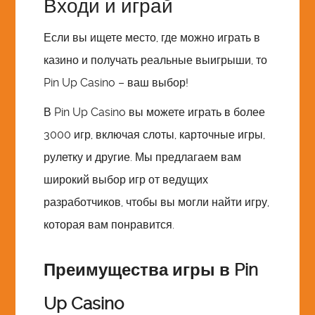
Входи и играй
Если вы ищете место, где можно играть в
казино и получать реальные выигрыши, то
Pin Up Casino – ваш выбор!
В Pin Up Casino вы можете играть в более
3000 игр, включая слоты, карточные игры,
рулетку и другие. Мы предлагаем вам
широкий выбор игр от ведущих
разработчиков, чтобы вы могли найти игру,
которая вам понравится.
Преимущества игры в Pin
Up Casino