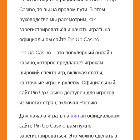
Casino, то вы на правом пути. В этом
руководстве мы рассмотрим, как
зарегистрироваться и начать играть на
официальном сайте Pin Up Casino.
Pin Up Casino – это популярный онлайн-
казино, которое предлагает игрокам
широкий спектр игр, включая слоты,
карточные игры и рулетку. Официальный
сайт Pin Up Casino доступен для игроков
из многих стран, включая Россию.
Для начала играть на
пин ап
официальном
сайте Pin Up Casino вам нужно
зарегистрироваться. Это можно сделать в