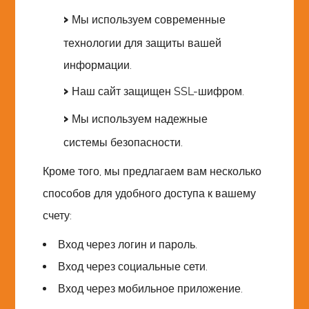
Мы используем современные
технологии для защиты вашей
информации.
Наш сайт защищен SSL-шифром.
Мы используем надежные
системы безопасности.
Кроме того, мы предлагаем вам несколько
способов для удобного доступа к вашему
счету:
Вход через логин и пароль.
Вход через социальные сети.
Вход через мобильное приложение.