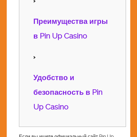
Преимущества игры
в Pin Up Casino
Удобство и
безопасность в Pin
Up Casino
Если вы ищете официальный сайт Pin Up