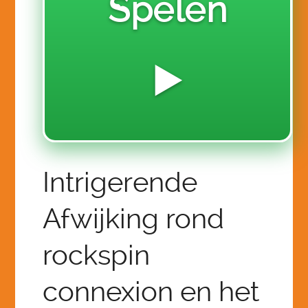
Spelen
▶️
Intrigerende
Afwijking rond
rockspin
connexion en het