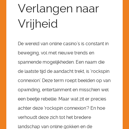
Verlangen naar
Vrijheid
De wereld van online casino’s is constant in
beweging, vol met nieuwe trends en
spannende mogelijkheden. Een naam die
de laatste tijd de aandacht trekt, is ‘rockspin
connexion’. Deze term roept beelden op van
opwinding, entertainment en misschien wel
een beetje rebellie. Maar wat zit er precies
achter deze ‘rockspin connexion’? En hoe
verhoudt deze zich tot het bredere
landschap van online gokken en de