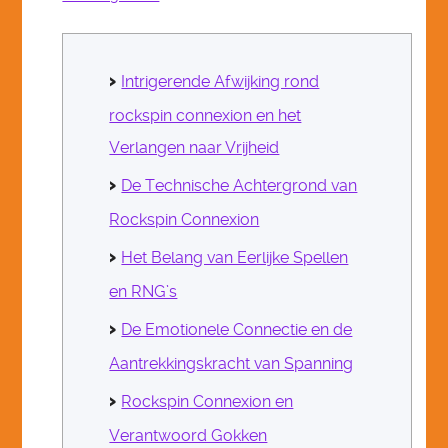
Intrigerende Afwijking rond
rockspin connexion en het
Verlangen naar Vrijheid
De Technische Achtergrond van
Rockspin Connexion
Het Belang van Eerlijke Spellen
en RNG’s
De Emotionele Connectie en de
Aantrekkingskracht van Spanning
Rockspin Connexion en
Verantwoord Gokken