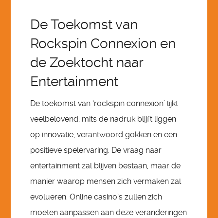
De Toekomst van
Rockspin Connexion en
de Zoektocht naar
Entertainment
De toekomst van ‘rockspin connexion’ lijkt
veelbelovend, mits de nadruk blijft liggen
op innovatie, verantwoord gokken en een
positieve spelervaring. De vraag naar
entertainment zal blijven bestaan, maar de
manier waarop mensen zich vermaken zal
evolueren. Online casino’s zullen zich
moeten aanpassen aan deze veranderingen