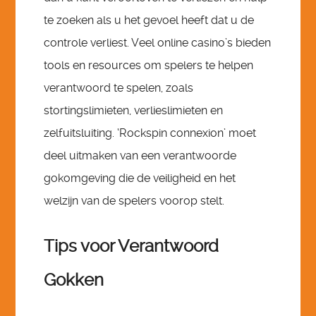
te zoeken als u het gevoel heeft dat u de
controle verliest. Veel online casino’s bieden
tools en resources om spelers te helpen
verantwoord te spelen, zoals
stortingslimieten, verlieslimieten en
zelfuitsluiting. ‘Rockspin connexion’ moet
deel uitmaken van een verantwoorde
gokomgeving die de veiligheid en het
welzijn van de spelers voorop stelt.
Tips voor Verantwoord
Gokken