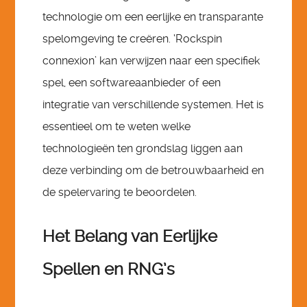
technologie om een eerlijke en transparante
spelomgeving te creëren. ‘Rockspin
connexion’ kan verwijzen naar een specifiek
spel, een softwareaanbieder of een
integratie van verschillende systemen. Het is
essentieel om te weten welke
technologieën ten grondslag liggen aan
deze verbinding om de betrouwbaarheid en
de spelervaring te beoordelen.
Het Belang van Eerlijke
Spellen en RNG’s