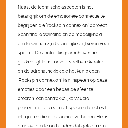
Naast de technische aspecten is het
belangrijk om de emotionele connectie te
begrijpen die ‘rockspin connexion’ oproept.
Spanning, opwinding en de mogelijkheid
om te winnen zijn belangrijke drijfveren voor
spelers. De aantrekkingskracht van het
gokken ligt in het onvoorspelbare karakter
en de adrenalinekick die het kan bieden.
‘Rockspin connexion’ kan inspelen op deze
emoties door een bepaalde sfeer te
creëren, een aantrekkelijke visuele
presentatie te bieden of speciale functies te
integreren die de spanning verhogen. Het is
cruciaal om te onthouden dat gokken een