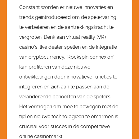
Constant worden er nieuwe innovaties en
trends geïntroduceerd om de spelervaring
te verbeteren en de aantrekkingskracht te
vergroten. Denk aan virtual reality (VR)
casino’s, live dealer spellen en de integratie
van cryptocurrency. ‘Rockspin connexion’
kan profiteren van deze nieuwe
ontwikkelingen door innovatieve functies te
integreren en zich aan te passen aan de
veranderende behoeften van de spelers.
Het vermogen om mee te bewegen met de
tijd en nieuwe technologieën te omarmen is
cruciaal voor succes in de competitieve
online casinomarkt.