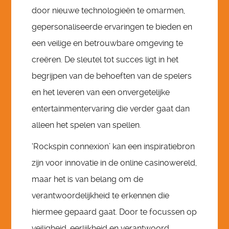
door nieuwe technologieën te omarmen,
gepersonaliseerde ervaringen te bieden en
een veilige en betrouwbare omgeving te
creëren. De sleutel tot succes ligt in het
begrijpen van de behoeften van de spelers
en het leveren van een onvergetelijke
entertainmentervaring die verder gaat dan
alleen het spelen van spellen.
‘Rockspin connexion’ kan een inspiratiebron
zijn voor innovatie in de online casinowereld,
maar het is van belang om de
verantwoordelijkheid te erkennen die
hiermee gepaard gaat. Door te focussen op
veiligheid, eerlijkheid en verantwoord