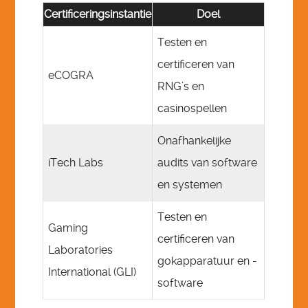
Certificeringsinstantie
Doel
Testen en
certificeren van
eCOGRA
RNG’s en
casinospellen
Onafhankelijke
iTech Labs
audits van software
en systemen
Testen en
Gaming
certificeren van
Laboratories
gokapparatuur en -
International (GLI)
software