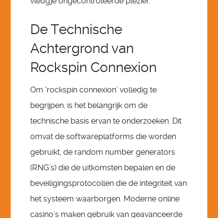
vleugje ongecontroleerde plezier.
De Technische
Achtergrond van
Rockspin Connexion
Om ‘rockspin connexion’ volledig te
begrijpen, is het belangrijk om de
technische basis ervan te onderzoeken. Dit
omvat de softwareplatforms die worden
gebruikt, de random number generators
(RNG’s) die de uitkomsten bepalen en de
beveiligingsprotocollen die de integriteit van
het systeem waarborgen. Moderne online
casino’s maken gebruik van geavanceerde