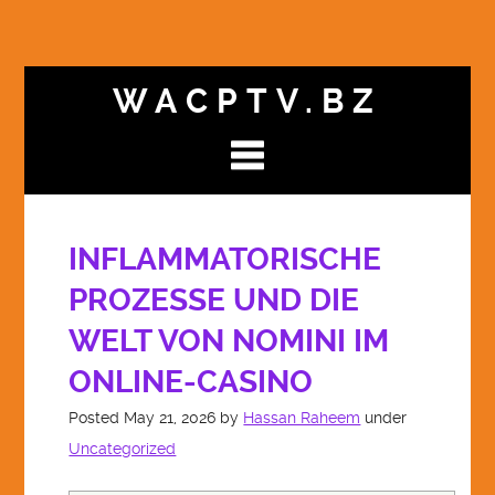
WACPTV.BZ
INFLAMMATORISCHE
PROZESSE UND DIE
WELT VON NOMINI IM
ONLINE-CASINO
Posted
May 21, 2026
by
Hassan Raheem
under
Uncategorized