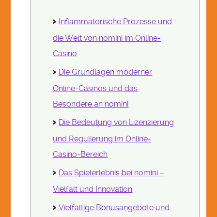
Inflammatorische Prozesse und
die Welt von nomini im Online-
Casino
Die Grundlagen moderner
Online-Casinos und das
Besondere an nomini
Die Bedeutung von Lizenzierung
und Regulierung im Online-
Casino-Bereich
Das Spielerlebnis bei nomini –
Vielfalt und Innovation
Vielfältige Bonusangebote und