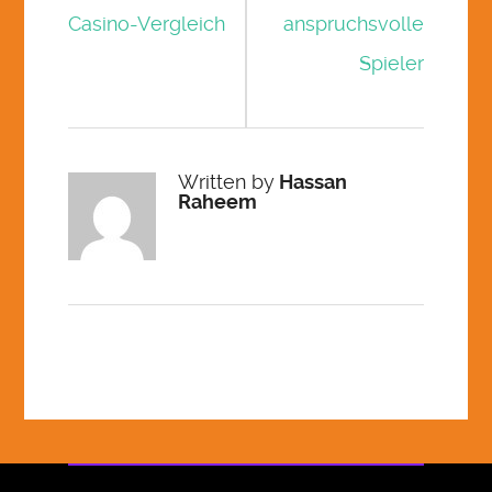
Casino-Vergleich
anspruchsvolle
Spieler
Written by
Hassan
Raheem