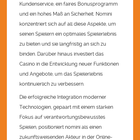
Kundenservice, ein faires Bonusprogramm
und ein hohes Maß an Sicherheit. Nomini
konzentriert sich auf all diese Aspekte, um
seinen Spielern ein optimales Spielerlebnis
zu bieten und sie langfristig an sich zu
binden. Darüber hinaus investiert das
Casino in die Entwicklung neuer Funktionen
und Angebote, um das Spielerlebnis
kontinuierlich zu verbessern.
Die erfolgreiche Integration moderner
Technologien, gepaart mit einem starken
Fokus auf verantwortungsbewusstes
Spielen, positioniert nomini als einen
zukunftsweisenden Akteur in der Online-