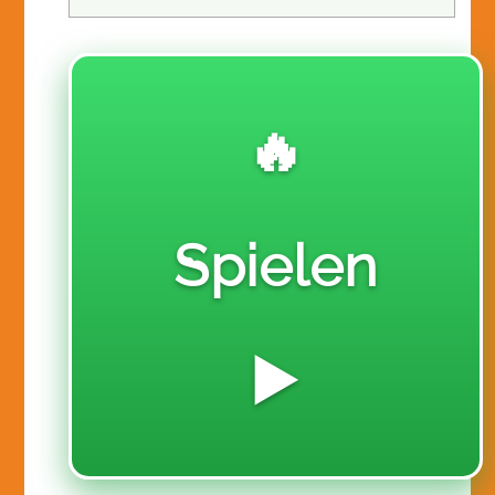
🔥
Spielen
▶️