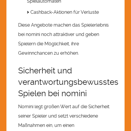
Spielautomaten
Cashback-Aktionen für Verluste
Diese Angebote machen das Spielerlebnis
bei nomini noch attraktiver und geben
Spielern die Möglichkeit, ihre
Gewinnchancen zu erhöhen.
Sicherheit und
verantwortungsbewusstes
Spielen bei nomini
Nomini legt großen Wert auf die Sicherheit
seiner Spieler und setzt verschiedene
Maßnahmen ein, um einen