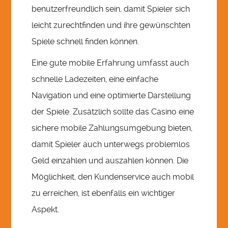
benutzerfreundlich sein, damit Spieler sich
leicht zurechtfinden und ihre gewünschten
Spiele schnell finden können.
Eine gute mobile Erfahrung umfasst auch
schnelle Ladezeiten, eine einfache
Navigation und eine optimierte Darstellung
der Spiele. Zusätzlich sollte das Casino eine
sichere mobile Zahlungsumgebung bieten,
damit Spieler auch unterwegs problemlos
Geld einzahlen und auszahlen können. Die
Möglichkeit, den Kundenservice auch mobil
zu erreichen, ist ebenfalls ein wichtiger
Aspekt.