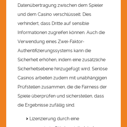
Datenübertragung zwischen dem Spieler
und dem Casino verschlüsselt. Dies
verhindert, dass Dritte auf sensible
Informationen zugreifen können. Auch die
Verwendung eines Zwei-Faktor-
Authentifizierungssystems kann die
Sicherheit erhöhen, indem eine zusätzliche
Sicherheitsebene hinzugefügt wird. Seriöse
Casinos arbeiten zudem mit unabhängigen
Prüfstellen zusammen, die die Fairness der
Spiele überprüfen und sicherstellen, dass
die Ergebnisse zufällig sind.
Lizenzierung durch eine