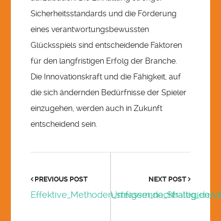
Sicherheitsstandards und die Förderung
eines verantwortungsbewussten
Glücksspiels sind entscheidende Faktoren
für den langfristigen Erfolg der Branche.
Die Innovationskraft und die Fähigkeit, auf
die sich ändernden Bedürfnisse der Spieler
einzugehen, werden auch in Zukunft
entscheidend sein.
PREVIOUS POST
NEXT POST
Effektive_Methoden_steigern_nachhaltig_den_E
Umfassende_Strategien_ve