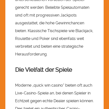
gerecht werden. Beliebte Spielautomaten
sind oft mit progressiven Jackpots
ausgestattet, die hohe Gewinnchancen
bieten. Klassische Tischspiele wie Blackjack,
Roulette und Poker sind ebenfalls weit
verbreitet und bieten eine strategische
Herausforderung.
Die Vielfalt der Spiele
Moderne „quick win casino“ bieten oft auch
Live-Casino-Spiele an, bei denen Spieler in
Echtzeit gegen echte Dealer spielen können.
Dies bietet ein authentisches Casino-