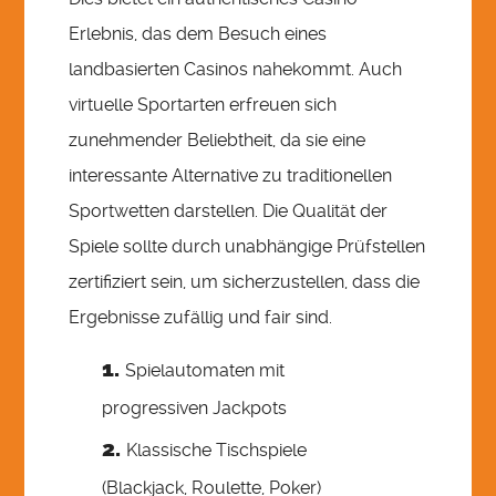
Erlebnis, das dem Besuch eines
landbasierten Casinos nahekommt. Auch
virtuelle Sportarten erfreuen sich
zunehmender Beliebtheit, da sie eine
interessante Alternative zu traditionellen
Sportwetten darstellen. Die Qualität der
Spiele sollte durch unabhängige Prüfstellen
zertifiziert sein, um sicherzustellen, dass die
Ergebnisse zufällig und fair sind.
Spielautomaten mit
progressiven Jackpots
Klassische Tischspiele
(Blackjack, Roulette, Poker)