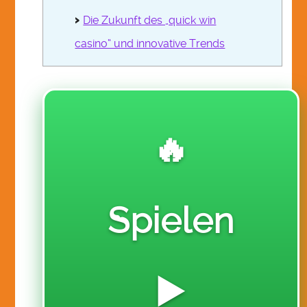
RE 909-REAL ESTATE
Die Zukunft des „quick win
SF 110 SALES & FINANCE
casino“ und innovative Trends
SR 111-SOCIAL REFORM
VGA 112-VISUAL GRAPHIC ARTS
🔥
DONATE
VOTE
Spielen
LINKED TABLE OF CONTENTS
CHALLENGE ASSIGNMENTS
$ 12. PRE-LAUNCH TEST MARKET ACTION CLASS
▶️