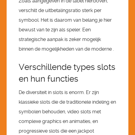
Zoals aangegeven in de tabel hierboven,
verschilt de uitbetalingsratio sterk per
symbool. Het is daarom van belang je hier
bewust van te zijn als speler. Een
strategische aanpak is zeker mogelijk
binnen de mogelijkheden van de moderne
.
Verschillende types slots
en hun functies
De diversiteit in slots is enorm. Er zijn
klassieke slots die de traditionele indeling en
symbolen behouden, video slots met
complexe graphics en animaties, en
progressieve slots die een jackpot