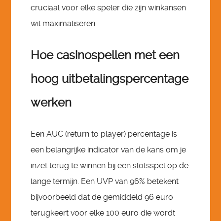
cruciaal voor elke speler die zijn winkansen
wil maximaliseren.
Hoe casinospellen met een
hoog uitbetalingspercentage
werken
Een AUC (return to player) percentage is
een belangrijke indicator van de kans om je
inzet terug te winnen bij een slotsspel op de
lange termijn. Een UVP van 96% betekent
bijvoorbeeld dat de
gemiddeld 96 euro
terugkeert voor elke 100 euro die wordt