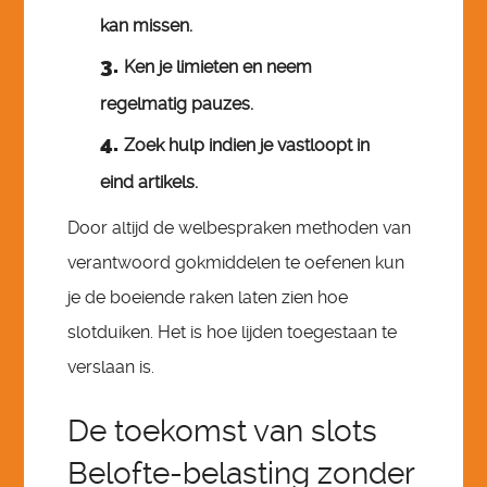
kan missen.
Ken je limieten en neem
regelmatig pauzes.
Zoek hulp indien je vastloopt in
eind artikels.
Door altijd de welbespraken methoden van
verantwoord gokmiddelen te oefenen kun
je de boeiende raken laten zien hoe
slotduiken. Het is hoe lijden toegestaan te
verslaan is.
De toekomst van slots
Belofte-belasting zonder