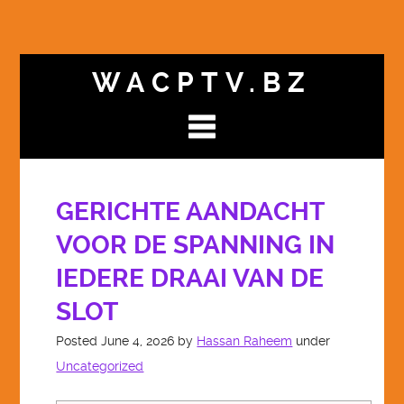
WACPTV.BZ
GERICHTE AANDACHT
VOOR DE SPANNING IN
IEDERE DRAAI VAN DE
SLOT
Posted
June 4, 2026
by
Hassan Raheem
under
Uncategorized