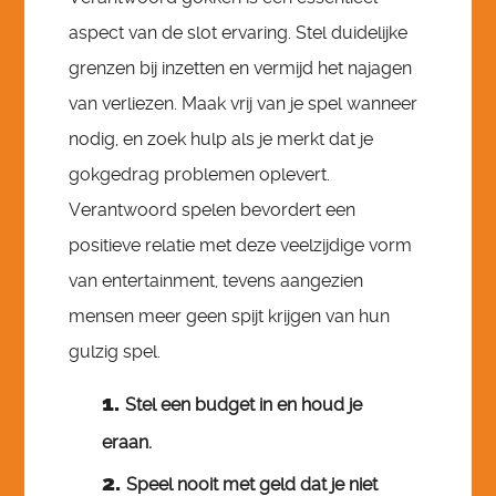
aspect van de slot ervaring. Stel duidelijke
grenzen bij inzetten en vermijd het najagen
van verliezen. Maak vrij van je spel wanneer
nodig, en zoek hulp als je merkt dat je
gokgedrag problemen oplevert.
Verantwoord spelen bevordert een
positieve relatie met deze veelzijdige vorm
van entertainment, tevens aangezien
mensen meer geen spijt krijgen van hun
gulzig spel.
Stel een budget in en houd je
eraan.
Speel nooit met geld dat je niet