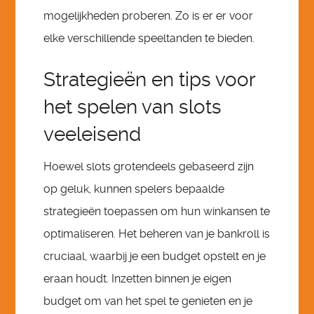
mogelijkheden proberen. Zo is er er voor
elke verschillende speeltanden te bieden.
Strategieën en tips voor
het spelen van slots
veeleisend
Hoewel slots grotendeels gebaseerd zijn
op geluk, kunnen spelers bepaalde
strategieën toepassen om hun winkansen te
optimaliseren. Het beheren van je bankroll is
cruciaal, waarbij je een budget opstelt en je
eraan houdt. Inzetten binnen je eigen
budget om van het spel te genieten en je