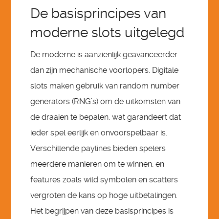
De basisprincipes van
moderne slots uitgelegd
De moderne
is aanzienlijk geavanceerder
dan zijn mechanische voorlopers. Digitale
slots maken gebruik van random number
generators (RNG’s) om de uitkomsten van
de draaien te bepalen, wat garandeert dat
ieder spel eerlijk en onvoorspelbaar is.
Verschillende paylines bieden spelers
meerdere manieren om te winnen, en
features zoals wild symbolen en scatters
vergroten de kans op hoge uitbetalingen.
Het begrijpen van deze basisprincipes is