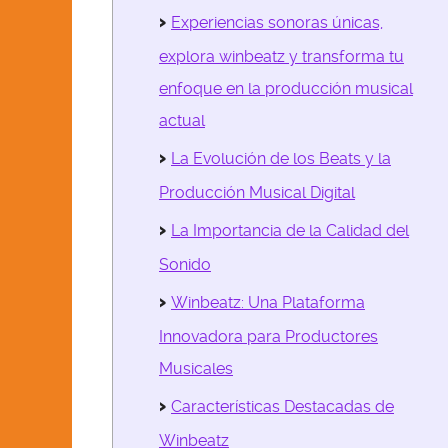
DE 404-DATA &
Experiencias sonoras únicas,
EDUCATION
explora winbeatz y transforma tu
E 505-ENGINEERING
enfoque en la producción musical
FA 606-FASHIONS &
actual
ACCESSORIES
La Evolución de los Beats y la
HPS 707-HEALTH &
PUBLIC SAFETY
Producción Musical Digital
PA 808-PERFORMING
La Importancia de la Calidad del
ARTS
Sonido
RE 909-REAL ESTATE
Winbeatz: Una Plataforma
SF 110 SALES &
FINANCE
Innovadora para Productores
SR 111-SOCIAL
Musicales
REFORM
Características Destacadas de
VGA 112-VISUAL
GRAPHIC ARTS
Winbeatz