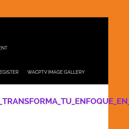
ENT
EGISTER
WACPTV IMAGE GALLERY
Y_TRANSFORMA_TU_ENFOQUE_EN