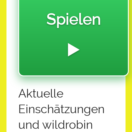
MILLION MAGNETUDE MOVEMENT
Spielen
Z-12.0 FINANCIALS SOFTWARE & HARDWARE
2026 SUMMER YOUTH CREATIVE CAMP
LET THE GAINS BEGIN!
▶️
CREATIVE CAPTION CONTEST CHALLENGE!
COLLECTIVE ECO PROMISED LAND FOUND:
12 AMBASSADOR QUEEN ADMINS
Aktuelle
SAI OVERVIEW ABOUT AI AND THE FUTURE OF
EDUCATION:
Einschätzungen
HOME
und wildrobin