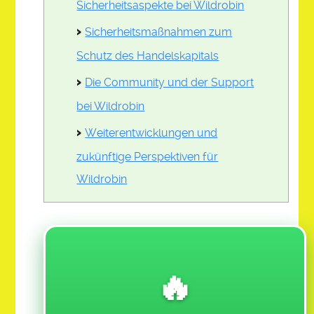
Sicherheitsaspekte bei Wildrobin
RE 909-REAL ESTATE
Sicherheitsmaßnahmen zum
SF 110 SALES & FINANCE
Schutz des Handelskapitals
SR 111-SOCIAL REFORM
Die Community und der Support
VGA 112-VISUAL GRAPHIC ARTS
bei Wildrobin
Weiterentwicklungen und
DONATE
zukünftige Perspektiven für
Wildrobin
VOTE
LINKED TABLE OF CONTENTS
CHALLENGE ASSIGNMENTS
🔥
$ 12. PRE-LAUNCH TEST MARKET ACTION CLASS