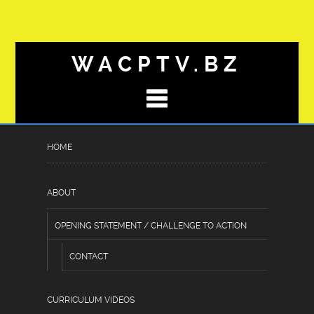
WACPTV.BZ
HOME
AKTUELLE_EINSCHÄTZUNGE
Posted
June 21, 2026
by
Hassan Raheem
under
ABOUT
Uncategorized
OPENING STATEMENT / CHALLENGE TO ACTION
CONTACT
Aktuelle Einschätzungen und
wildrobin erfahrungen zeigen
CURRICULUM VIDEOS
vielversprechende Ergebnisse für