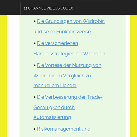
12 CHANNEL VIDEOS CODEX
moderne Trader
Die Grundlagen von Wildrobin
TERMS OF USE DISCLOSURE
und seine Funktionsweise
AC 101-AGRICULINARY
Die verschiedenen
CF 303-CRAFTS & FURNISHINGS
Handelsstrategien bei Wildrobin
CL 202-COMMUNICATIONS & LOGISTICS
Die Vorteile der Nutzung von
ZESTOPP12.0 DEVICE
Wildrobin im Vergleich zu
DE 404-DATA & EDUCATION
manuellem Handel
E 505-ENGINEERING
Die Verbesserung der Trade-
FA 606-FASHIONS & ACCESSORIES
Genauigkeit durch
Automatisierung
HPS 707-HEALTH & PUBLIC SAFETY
Risikomanagement und
PA 808-PERFORMING ARTS